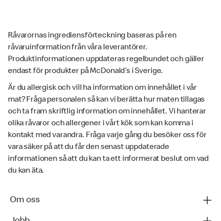
Råvarornas ingrediensförteckning baseras på ren
råvaruinformation från våra leverantörer.
Produktinformationen uppdateras regelbundet och gäller
endast för produkter på McDonald’s i Sverige.
Är du allergisk och vill ha information om innehållet i vår
mat? Fråga personalen så kan vi berätta hur maten tillagas
och ta fram skriftlig information om innehållet. Vi hanterar
olika råvaror och allergener i vårt kök som kan komma i
kontakt med varandra. Fråga varje gång du besöker oss för
vara säker på att du får den senast uppdaterade
informationen så att du kan ta ett informerat beslut om vad
du kan äta.
Om oss
Jobb