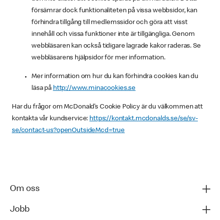
försämrar dock funktionaliteten på vissa webbsidor, kan
förhindra tillgång till medlemssidor och göra att visst
innehåll och vissa funktioner inte är tillgängliga. Genom
webbläsaren kan också tidigare lagrade kakor raderas. Se
webbläsarens hjälpsidor för mer information.
Mer information om hur du kan förhindra cookies kan du
läsa på
http://www.minacookies.se
Har du frågor om McDonald’s Cookie Policy är du välkommen att
kontakta vår kundservice:
https://kontakt.mcdonalds.se/se/sv-
se/contact-us?openOutsideMcd=true
Om oss
Jobb