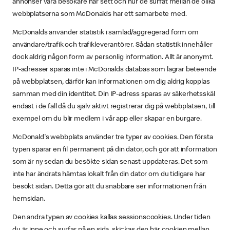
annonser våra besökare har sett och hur de surfat mellan de olika
webbplatserna som McDonalds har ett samarbete med.
McDonalds använder statistik i samlad/aggregerad form om
användare/trafik och trafikleverantörer. Sådan statistik innehåller
dock aldrig någon form av personlig information. Allt är anonymt.
IP-adresser sparas inte i McDonalds databas som lagrar beteende
på webbplatsen, därför kan informationen om dig aldrig kopplas
samman med din identitet. Din IP-adress sparas av säkerhetsskäl
endast i de fall då du själv aktivt registrerar dig på webbplatsen, till
exempel om du blir medlem i vår app eller skapar en burgare.
McDonald's webbplats använder tre typer av cookies. Den första
typen sparar en fil permanent på din dator, och gör att information
som är ny sedan du besökte sidan senast uppdateras. Det som
inte har ändrats hämtas lokalt från din dator om du tidigare har
besökt sidan. Detta gör att du snabbare ser informationen från
hemsidan.
Den andra typen av cookies kallas sessionscookies. Under tiden
du är inne och surfar på en sida, skickas den här cookien mellan