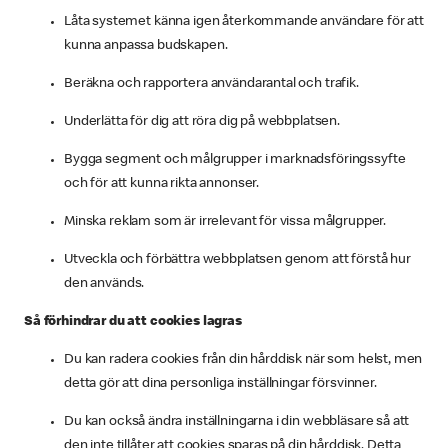
Låta systemet känna igen återkommande användare för att
kunna anpassa budskapen.
Beräkna och rapportera användarantal och trafik.
Underlätta för dig att röra dig på webbplatsen.
Bygga segment och målgrupper i marknadsföringssyfte
och för att kunna rikta annonser.
Minska reklam som är irrelevant för vissa målgrupper.
Utveckla och förbättra webbplatsen genom att förstå hur
den används.
Så förhindrar du att cookies lagras
Du kan radera cookies från din hårddisk när som helst, men
detta gör att dina personliga inställningar försvinner.
Du kan också ändra inställningarna i din webbläsare så att
den inte tillåter att cookies sparas på din hårddisk. Detta