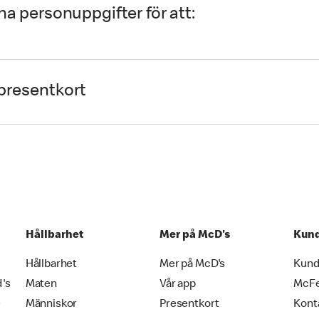
na personuppgifter för att:
-presentkort
Hållbarhet
Mer på McD's
Kund
Hållbarhet
Mer på McD's
Kund
d's
Maten
Vår app
McF
e
Människor
Presentkort
Kont