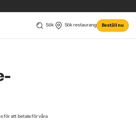
Sök
Sök restaurang
Beställ nu
e-
 för att betala för våra