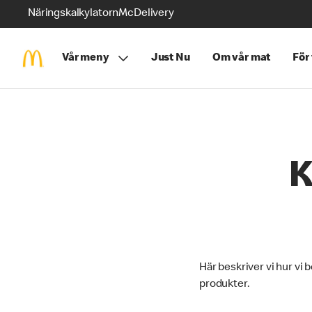
Näringskalkylatorn
McDelivery
Vår meny
Just Nu
Om vår mat
För
K
Här beskriver vi hur vi 
produkter.