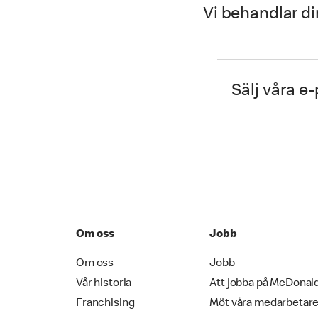
Vi behandlar di
Sälj våra e
Om oss
Jobb
Om oss
Jobb
Vår historia
Att jobba på McDonal
Franchising
Möt våra medarbetar