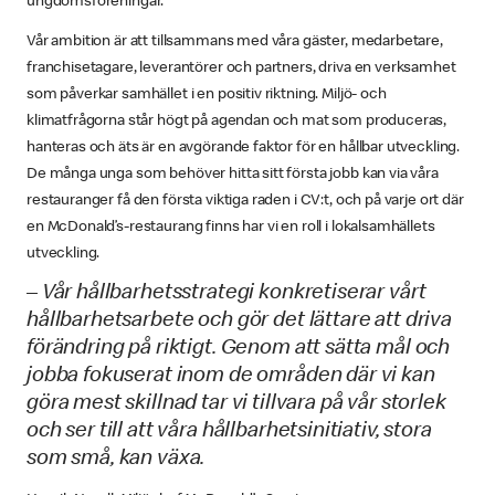
ungdomsföreningar.
Vår ambition är att tillsammans med våra gäster, medarbetare,
franchisetagare, leverantörer och partners, driva en verksamhet
som påverkar samhället i en positiv riktning. Miljö- och
klimatfrågorna står högt på agendan och mat som produceras,
hanteras och äts är en avgörande faktor för en hållbar utveckling.
De många unga som behöver hitta sitt första jobb kan via våra
restauranger få den första viktiga raden i CV:t, och på varje ort där
en McDonald’s-restaurang finns har vi en roll i lokalsamhällets
utveckling.
– Vår hållbarhetsstrategi konkretiserar vårt
hållbarhetsarbete och gör det lättare att driva
förändring på riktigt. Genom att sätta mål och
jobba fokuserat inom de områden där vi kan
göra mest skillnad tar vi tillvara på vår storlek
och ser till att våra hållbarhetsinitiativ, stora
som små, kan växa.