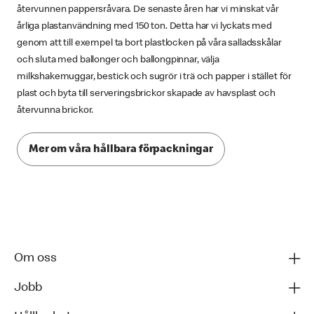
återvunnen pappersråvara. De senaste åren har vi minskat vår
årliga plastanvändning med 150 ton. Detta har vi lyckats med
genom att till exempel ta bort plastlocken på våra salladsskålar
och sluta med ballonger och ballongpinnar, välja
milkshakemuggar, bestick och sugrör i trä och papper i stället för
plast och byta till serveringsbrickor skapade av havsplast och
återvunna brickor.
Mer om våra hållbara förpackningar
Om oss
Jobb