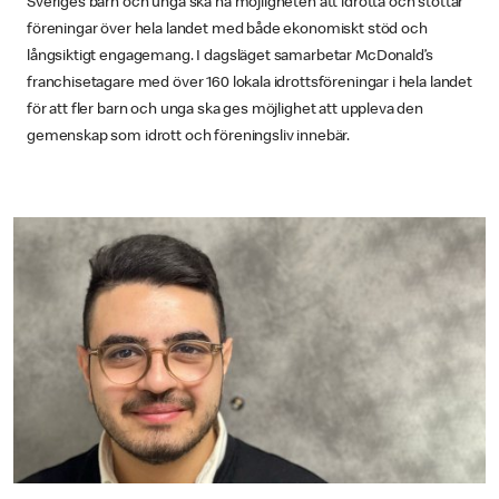
Sveriges barn och unga ska ha möjligheten att idrotta och stöttar
föreningar över hela landet med både ekonomiskt stöd och
långsiktigt engagemang. I dagsläget samarbetar McDonald’s
franchisetagare med över 160 lokala idrottsföreningar i hela landet
för att fler barn och unga ska ges möjlighet att uppleva den
gemenskap som idrott och föreningsliv innebär.