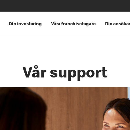
Din investering
Våra franchisetagare
Din ansöka
Vår support