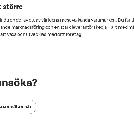
t större
 du en del av ett av världens mest välkända varumärken. Du får till
ande marknadsföring och en stark leverantörskedja – allt med mål
 att växa och utvecklas med ditt företag.
ansöka?
sseanmälan här