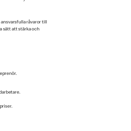
ansvarsfulla råvaror till
 sätt att stärka och
reprenör.
darbetare.
priser.