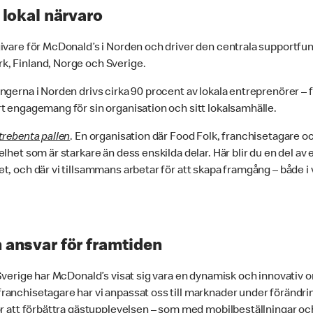
 lokal närvaro
ivare för McDonald’s i Norden och driver den centrala supportfun
, Finland, Norge och Sverige.
ngerna i Norden drivs cirka 90 procent av lokala entreprenörer –
t engagemang för sin organisation och sitt lokalsamhälle.
trebenta pallen
. En organisation där Food Folk, franchisetagare o
lhet som är starkare än dess enskilda delar. Här blir du en del av 
t, och där vi tillsammans arbetar för att skapa framgång – både i 
 ansvar för framtiden
 Sverige har McDonald’s visat sig vara en dynamisk och innovativ o
anchisetagare har vi anpassat oss till marknader under förändri
ör att förbättra gästupplevelsen – som med mobilbeställningar oc