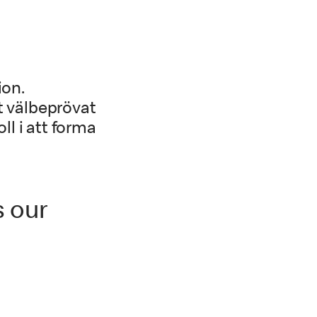
ion.
t välbeprövat
ll i att forma
s our