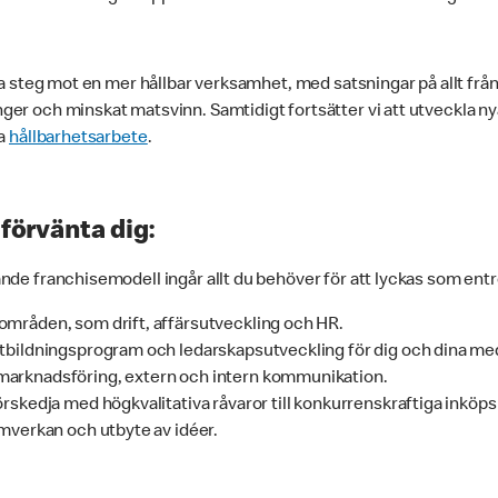
ga steg mot en mer hållbar verksamhet, med satsningar på allt från 
er och minskat matsvinn. Samtidigt fortsätter vi att utveckla nya
ga
hållbarhetsarbete
.
 förvänta dig
:
nde franchisemodell ingår allt du behöver för att lyckas som ent
områden, som drift, affärsutveckling och HR.
utbildningsprogram och ledarskapsutveckling för dig och dina me
arknadsföring, extern och intern kommunikation.
örskedja med högkvalitativa råvaror till konkurrenskraftiga inköps
amverkan och utbyte av idéer.