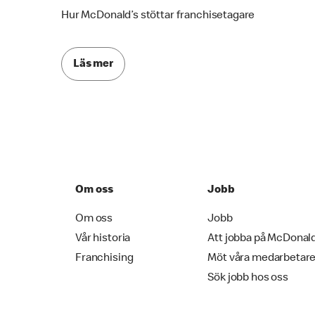
Hur McDonald’s stöttar franchisetagare
Läs mer
Om oss
Jobb
Om oss
Jobb
Vår historia
Att jobba på McDonal
Franchising
Möt våra medarbetar
Sök jobb hos oss