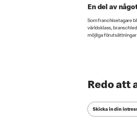
En del av någo
Som franchisetagare blir
världsklass, branschled
möjliga förutsättningar
Redo att 
Skicka in din intre