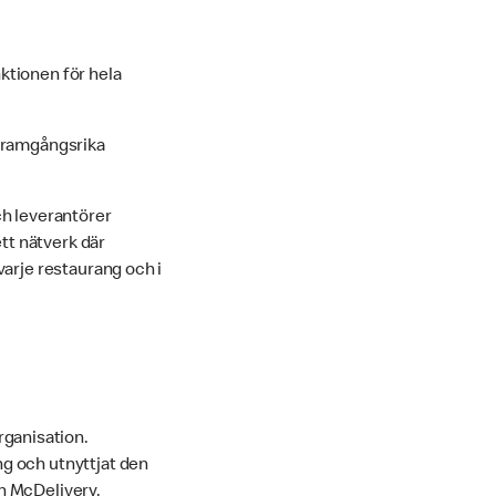
ktionen för hela
 framgångsrika
ch leverantörer
ett nätverk där
varje restaurang och i
rganisation.
ng och utnyttjat den
h McDelivery.