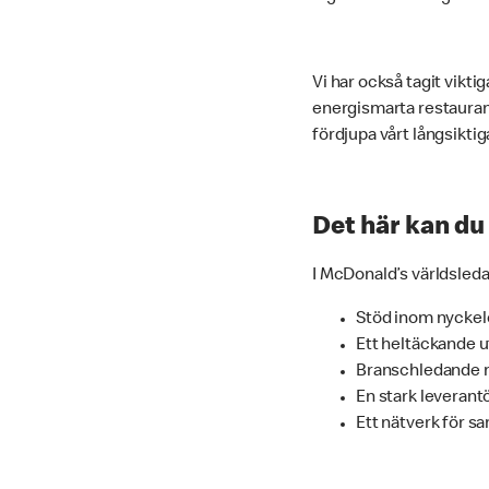
Vi har också tagit vikti
energismarta restaurang
fördjupa vårt långsikti
Det här kan du
I McDonald’s världsleda
Stöd inom nyckel
Ett heltäckande 
Branschledande m
En stark leverant
Ett nätverk för s