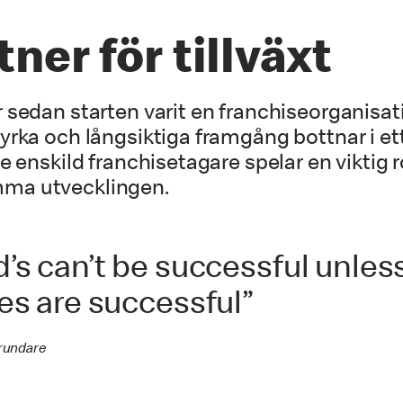
ner för tillväxt
sedan starten varit en franchiseorganisat
yrka och långsiktiga framgång bottnar i et
 enskild franchisetagare spelar en viktig ro
ma utvecklingen.
s can’t be successful unles
es are successful”
rundare