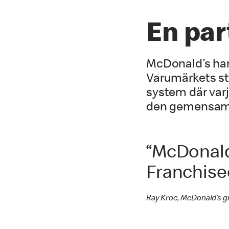
En part
McDonald’s har 
Varumärkets st
system där varje
den gemensam
“McDonald’
Franchise
Ray Kroc, McDonald’s g