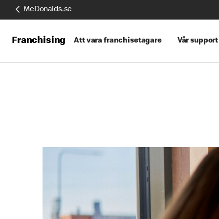
McDonalds.se
Franchising
Att vara franchisetagare
Vår support