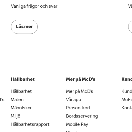
Vanliga frågor och svar
V
Läs mer
Hållbarhet
Mer på McD's
Kund
Hållbarhet
Mer på McD's
Kund
d's
Maten
Vår app
McF
e
Människor
Presentkort
Kont
Miljö
Bordsservering
Hållbarhetsrapport
Mobile Pay