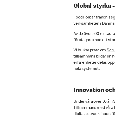
Global styrka -
Food Folk är franchiseg
verksamheten i Danmark
Av de över 500 restaura
företagare med ett stor
Vi brukar prata om
Den 
tillsammans bildar en he
erfarenheter delas öppe
hela systemet.
Innovation och
Under våra över 50 år i
Tillsammans med våra fr
digitala utvecklingen f