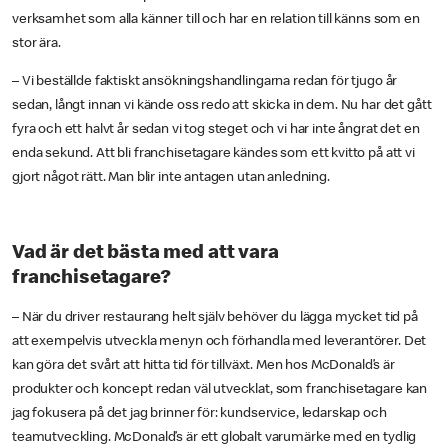
verksamhet som alla känner till och har en relation till känns som en
stor ära.
– Vi beställde faktiskt ansökningshandlingarna redan för tjugo år
sedan, långt innan vi kände oss redo att skicka in dem. Nu har det gått
fyra och ett halvt år sedan vi tog steget och vi har inte ångrat det en
enda sekund. Att bli franchisetagare kändes som ett kvitto på att vi
gjort något rätt. Man blir inte antagen utan anledning.
Vad är det bästa med att vara
franchisetagare?
– När du driver restaurang helt själv behöver du lägga mycket tid på
att exempelvis utveckla menyn och förhandla med leverantörer. Det
kan göra det svårt att hitta tid för tillväxt. Men hos McDonald’s är
produkter och koncept redan väl utvecklat, som franchisetagare kan
jag fokusera på det jag brinner för: kundservice, ledarskap och
teamutveckling. McDonald’s är ett globalt varumärke med en tydlig