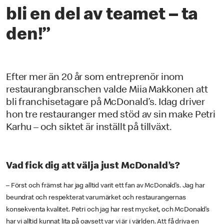
bli en del av teamet – ta
den!”
Efter mer än 20 år som entreprenör inom
restaurangbranschen valde Miia Makkonen att
bli franchisetagare på McDonald’s. Idag driver
hon tre restauranger med stöd av sin make Petri
Karhu – och siktet är inställt på tillväxt.
Vad fick dig att välja just McDonald’s?
– Först och främst har jag alltid varit ett fan av McDonald’s. Jag har
beundrat och respekterat varumärket och restaurangernas
konsekventa kvalitet. Petri och jag har rest mycket, och McDonald’s
har vi alltid kunnat lita på oavsett var vi är i världen. Att få driva en