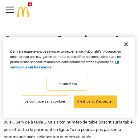
Comment fonctionne le
service à table comme
Dernière étape avant de savourer ton expérience McDonald's ! Accepte les
cookies pour une navigation optimale et des offres personnalisées. Cela ne
prend qu'une seconde et améliore considérablement ton expérience !
En
mode de retrait dans
savoir plus sur les cookies.
Order&Pay ?
Paramètres
Si tu souhaites être servi.e à table, tu dois d’abord choisir une place
Je continue sans cookies
C'est parti, j'accepte !
assise dans le restaurant sélectionné. Commande ensuite les
produits dans l’app et clique sur « Sélectionner une option de retrait »
puis « Service à table ». Saisis ton numéro de table (inscrit sur la table)
puis effectue le paiement en ligne. Tu ne pourras pas passer ta
commande sans indiquer ton numéro de table.