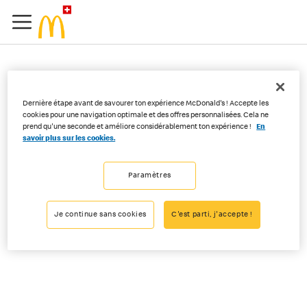
Comment modifier mes
Dernière étape avant de savourer ton expérience McDonald's ! Accepte les
informations de
cookies pour une navigation optimale et des offres personnalisées. Cela ne
prend qu'une seconde et améliore considérablement ton expérience !
En
savoir plus sur les cookies.
paiement dans l'app ?
Paramètres
Tu peux ajouter ou supprimer une carte depuis le menu « Mon
compte ». Nous ne permettons pas la modification des
Je continue sans cookies
C'est parti, j'accepte !
renseignements relatifs aux cartes.