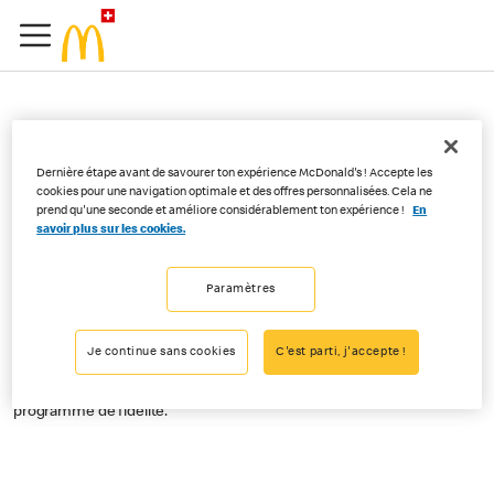
Est-ce que mon achat
Dernière étape avant de savourer ton expérience McDonald's ! Accepte les
effectué sur Order&Pay
cookies pour une navigation optimale et des offres personnalisées. Cela ne
prend qu'une seconde et améliore considérablement ton expérience !
En
me permet de cumuler
savoir plus sur les cookies.
des points de fidélité ?
Paramètres
Je continue sans cookies
C'est parti, j'accepte !
Bien sûr, tu collectionnes aussi des points avec chaque commande
passée via Order&Pay, mais seulement si tu participes à notre
programme de fidélité.