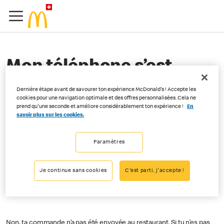
Mon téléphone s’est
éteint AVANT la
Dernière étape avant de savourer ton expérience McDonald's ! Accepte les
cookies pour une navigation optimale et des offres personnalisées. Cela ne
confirmation du
prend qu'une seconde et améliore considérablement ton expérience !
En
savoir plus sur les cookies.
paiement dans
Order&Pay. Vais-je quand
Paramètres
même recevoir ma
Je continue sans cookies
C'est parti, j'accepte !
commande ?
Non, ta commande n’a pas été envoyée au restaurant. Si tu n’es pas