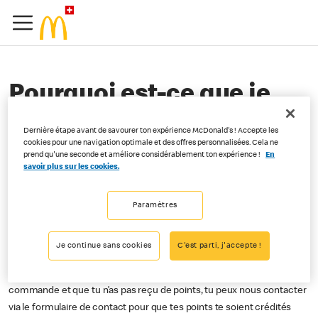
Pourquoi est-ce que je
n'ai pas reçu de points
Dernière étape avant de savourer ton expérience McDonald's ! Accepte les
cookies pour une navigation optimale et des offres personnalisées. Cela ne
dans l'app ?
prend qu'une seconde et améliore considérablement ton expérience !
En
savoir plus sur les cookies.
Paramètres
Pour collecter des points, il faut commander via Order&Pay ou
scanner le QR code sur ta carte de fidélité dans ton app au moment
Je continue sans cookies
C'est parti, j'accepte !
de la commande.
Si tu as commandé via Order&Pay ou scanné ta carte lors de ta
commande et que tu n’as pas reçu de points, tu peux nous contacter
via le formulaire de contact pour que tes points te soient crédités