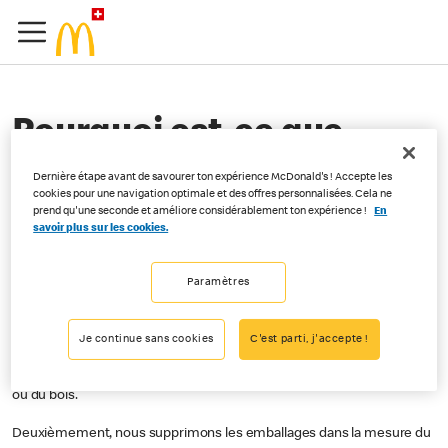
Pourquoi est-ce que
McDonald’s® change ses
Dernière étape avant de savourer ton expérience McDonald's ! Accepte les
cookies pour une navigation optimale et des offres personnalisées. Cela ne
emballages ?
prend qu'une seconde et améliore considérablement ton expérience !
En
savoir plus sur les cookies.
Paramètres
Aux côtés de nos hôtes, nous souhaitons faire une différence pour
l’environnement. Les emballages jouent un rôle important à cet
égard.
Je continue sans cookies
C'est parti, j'accepte !
Premièrement, nous remplaçons le plastique par du papier, du carton
ou du bois.
Deuxièmement, nous supprimons les emballages dans la mesure du