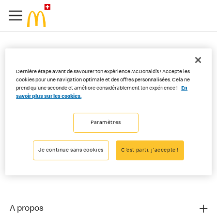
Puis-je modifier ma
Dernière étape avant de savourer ton expérience McDonald's ! Accepte les
commande dans l'app ?
cookies pour une navigation optimale et des offres personnalisées. Cela ne
prend qu'une seconde et améliore considérablement ton expérience !
En
savoir plus sur les cookies.
Une fois que tu as passé commande et payé dans l’app, ta
Paramètres
commande ne peut plus être modifiée. Si tu veux ajouter des
produits, tu peux passer une nouvelle commande.
Je continue sans cookies
C'est parti, j'accepte !
A propos