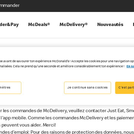
mmander
der&Pay
McDeals®
McDelivery®
Nouveautés
pe avant de savourer ton expérience McDonald's ! Accepte les cookies pour une navigation op
nnalisées. Cela ne prend qu'une seconde et améliore considérablement ton expérience !
En sa
ormulaire de conta
mètres
Je continue sans cookies
C'est part
AQ. Vous pouvez tout y trouver facilement et rapidement.
r les commandes de McDelivery, veuillez contacter Just Eat, Sm
ou l'app mobile. Comme les commandes McDelivery et les paiement
s peuvent vous aider. Merci!
des d’emploi: Pour des raisons de protection des données, nou