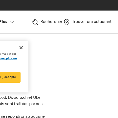
Plus
Rechercher
Trouver un restaurant
timale et des
voir plus sur
ct
i, j'accepte !
ood, Divoora.ch et Uber
s sont traitées par ces
s ne répondrons à aucune