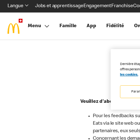
Langue
Jobs et apprentissage
Engagement
Franchise
Co
Menu
Famille
App
Fidélité
Or
Dernière éta
offres perso
F
les cookies.
Para
Veuillez d'abord lire la F
Pour les feedbacks su
Eats via le site web 
partenaires, eux seul
Concernant les deman