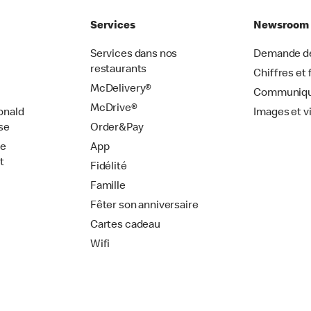
Services
Newsroom
Services dans nos
Demande de
restaurants
Chiffres et 
McDelivery®
Communiqu
McDrive®
onald
Images et v
se
Order&Pay
de
App
t
Fidélité
Famille
Fêter son anniversaire
Cartes cadeau
Wifi