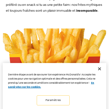
préféré ou en snack si tu as une petite faim : nos frites mythiques
et toujours fraîches sont un plaisir immuable et
incomparable
.
Dernière étape avant de savourer ton expérience McDonald's ! Accepte les
cookies pour une navigation optimale et des offres personnalisées. Cela ne
Nos frites sont aimées partout
prend qu'une seconde et améliore considérablement ton expérience !
En
savoir plus sur les cookies.
Nos frites existent depuis 1955. Elles étaient alors coupées à la main !
Désormais, on les trouve dans tous les restaurants McDonald’s.
Paramètres