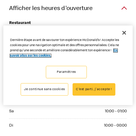
Afficher les heures d'ouverture
Restaurant
Monday 10:00 - 00:00
Lu
10:00 - 00:00
Dernière étape avant de savourer ton expérience McDonald's ! Accepte les
cookies pour une navigation optimale et des offres personnalisées. Cela ne
Tuesday 10:00 - 00:00
prend qu'une seconde et améliore considérablement ton expérience !
En
Ma
10:00 - 00:00
savoir plus sur les cookies.
Wednesday 10:00 - 00:00
Me
10:00 - 00:00
Paramètres
Thuesday 10:00 - 00:00
Je
10:00 - 00:00
Je continue sans cookies
C'est parti, j'accepte !
Friday 10:00 - 01:00
Ve
10:00 - 01:00
Saturday 10:00 - 01:00
Sa
10:00 - 01:00
Sunday 10:00 - 00:00
Di
10:00 - 00:00