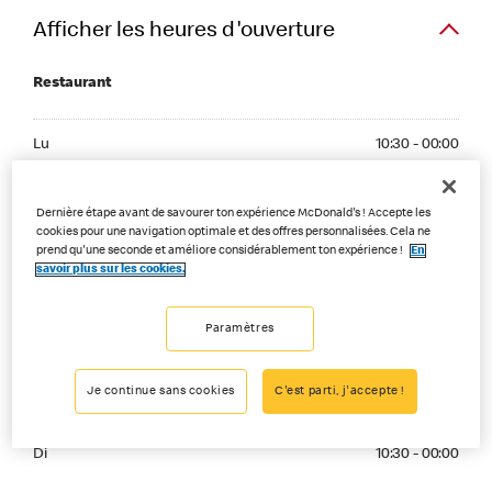
Afficher les heures d'ouverture
Restaurant
Monday 10:30 - 00:00
Lu
10:30 - 00:00
Tuesday 10:30 - 00:00
Ma
10:30 - 00:00
Dernière étape avant de savourer ton expérience McDonald's ! Accepte les
cookies pour une navigation optimale et des offres personnalisées. Cela ne
Wednesday 10:30 - 00:00
Me
10:30 - 00:00
prend qu'une seconde et améliore considérablement ton expérience !
En
savoir plus sur les cookies.
Thuesday 10:30 - 01:00
Je
10:30 - 01:00
Paramètres
Friday 10:30 - 02:00
Ve
10:30 - 02:00
Saturday 10:30 - 02:00
Je continue sans cookies
C'est parti, j'accepte !
Sa
10:30 - 02:00
Sunday 10:30 - 00:00
Di
10:30 - 00:00