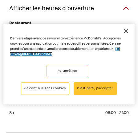
Afficher les heures d'ouverture
Restaurant
Monday 08:00 - 21:00
Dernière étape avant de savourer ton expérience McDonald's ! Accepte les
Lu
08:00 - 21:00
cookies pour une navigation optimale et des offres personnalisées. Cela ne
prend qu'une seconde et améliore considérablement ton expérience !
En
Tuesday 08:00 - 21:00
savoir plus sur les cookies.
Ma
08:00 - 21:00
Wednesday 08:00 - 21:00
Me
08:00 - 21:00
Paramètres
Thuesday 08:00 - 21:00
Je
08:00 - 21:00
Je continue sans cookies
C'est parti, j'accepte !
Friday 08:00 - 21:00
Ve
08:00 - 21:00
Saturday 08:00 - 21:00
Sa
08:00 - 21:00