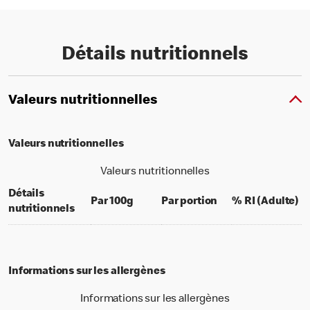
Détails nutritionnels
Valeurs nutritionnelles
Valeurs nutritionnelles
Valeurs nutritionnelles
Détails
per 100 grams
per portion
% 
Par 100g
Par portion
% RI (Adulte)
nutritionnels
Informations sur les allergènes
Informations sur les allergènes