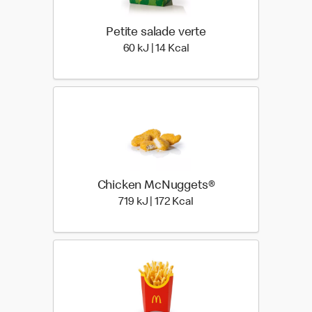
Petite salade verte
60 kiloJoule | 14 kilo calor
60 kJ | 14 Kcal
Chicken McNuggets®
719 kiloJoule | 172 kilo ca
719 kJ | 172 Kcal