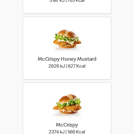
3187 kiloJoule | 765 kilo
3187 kJ | 765 Kcal
McCrispy Honey Mustard
2626 kiloJoule | 627 kil
2626 kJ | 627 Kcal
McCrispy
2374 kiloJoule | 566 kilo
2374 kJ | 566 Kcal