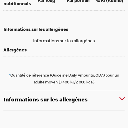
per 100 grams
per portion
% 
Par 100g
Par portion
% RI (Adulte)
nutritionnels
Informations sur les allergènes
Informations sur les allergènes
Allergènes
*
Quantité de référence (Guideline Daily Amounts, GDA) pour un
adulte moyen (8 400 kJ/2 000 kcal)
Informations sur les allergènes