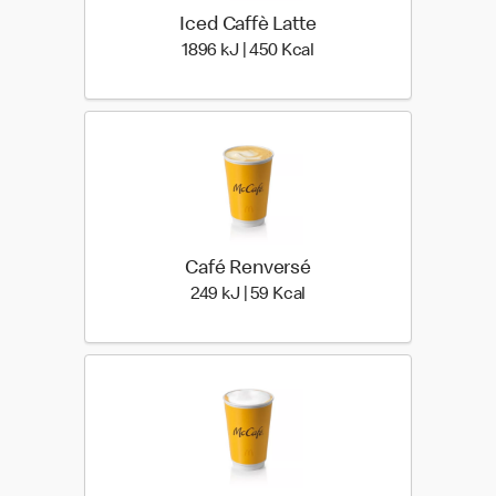
Iced Caffè Latte
1896 kiloJoule | 450 kilo
1896 kJ | 450 Kcal
Café Renversé
249 kiloJoule | 59 kilo cal
249 kJ | 59 Kcal