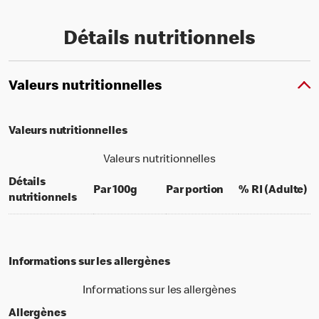
Détails nutritionnels
Valeurs nutritionnelles
Valeurs nutritionnelles
Valeurs nutritionnelles
Détails
per 100 grams
per portion
% 
Par 100g
Par portion
% RI (Adulte)
nutritionnels
Informations sur les allergènes
Informations sur les allergènes
Allergènes