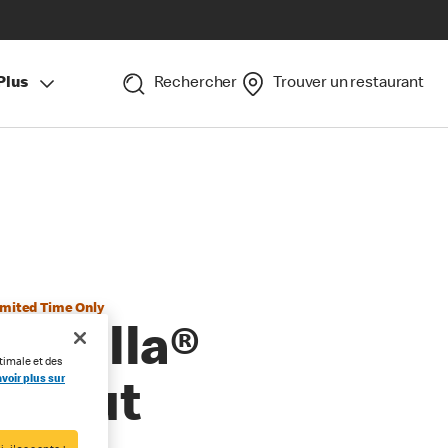
Plus
Rechercher
Trouver un restaurant
imited Time Only
Nutella®
timale et des
voir plus sur
Donut