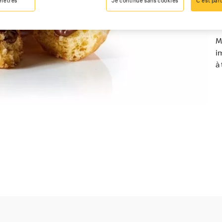
mètres
Je continue sans cookies
C'est part
M
i
à