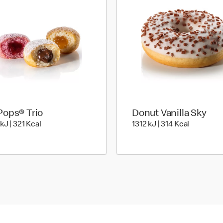
ops® Trio
Donut Vanilla Sky
1341 kiloJoule | 321 kilo calories
1312 kiloJ
kJ | 321 Kcal
1312 kJ | 314 Kcal