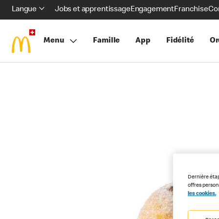
Langue
Jobs et apprentissage
Engagement
Franchise
Co
Menu
Famille
App
Fidélité
Or
Dernière éta
offres perso
les cookies.