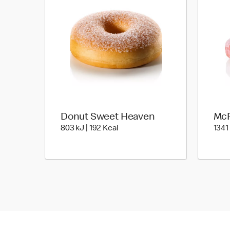
Donut Sweet Heaven
McP
803 kiloJoule | 192 kilo calories
803 kJ | 192 Kcal
1341 