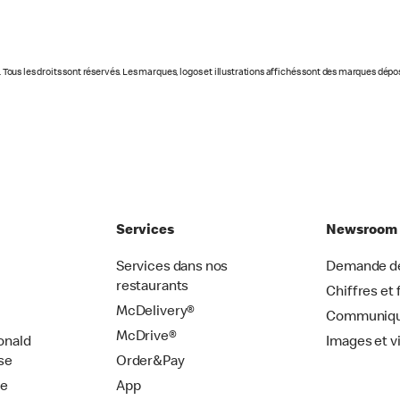
t. Tous les droits sont réservés. Les marques, logos et illustrations affichés sont des marques dép
Services
Newsroom
Services dans nos
Demande de
restaurants
Chiffres et 
McDelivery®
Communiqu
McDrive®
onald
Images et v
se
Order&Pay
de
App