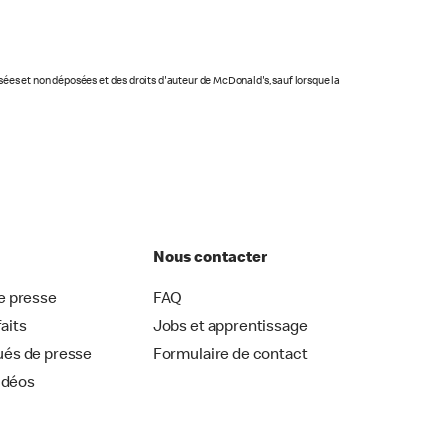
osées et non déposées et des droits d'auteur de McDonald's, sauf lorsque la
Nous contacter
 presse
FAQ
faits
Jobs et apprentissage
és de presse
Formulaire de contact
idéos