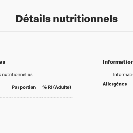
Détails nutritionnels
les
Information
s nutritionnelles
Informati
Allergènes
per 100 grams
per portion
% daily value for an adult
Par portion
% RI (Adulte)