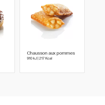
Chausson aux pommes
oule | 314 kilo calories
910 kiloJoule | 217 kilo calories
910 kJ | 217 Kcal