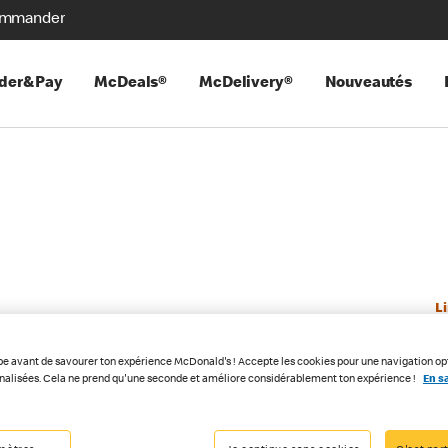
mmander
der&Pay
McDeals®
McDelivery®
Nouveautés
L
pe avant de savourer ton expérience McDonald's ! Accepte les cookies pour une navigation op
nnalisées. Cela ne prend qu'une seconde et améliore considérablement ton expérience !
En sa