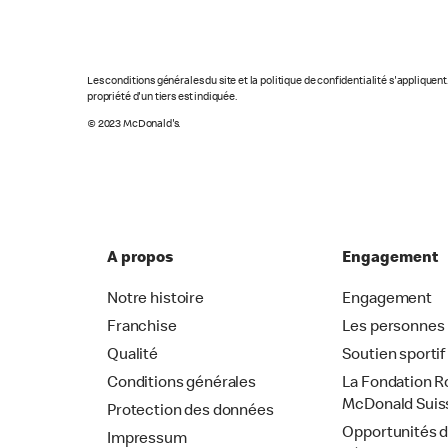
Les conditions générales du site et la politique de confidentialité s'appliquen
propriété d'un tiers est indiquée.
© 2023 McDonald's.
A propos
Engagement
Notre histoire
Engagement
Franchise
Les personnes
Qualité
Soutien sportif
Conditions générales
La Fondation R
McDonald Suis
Protection des données
Opportunités 
Impressum