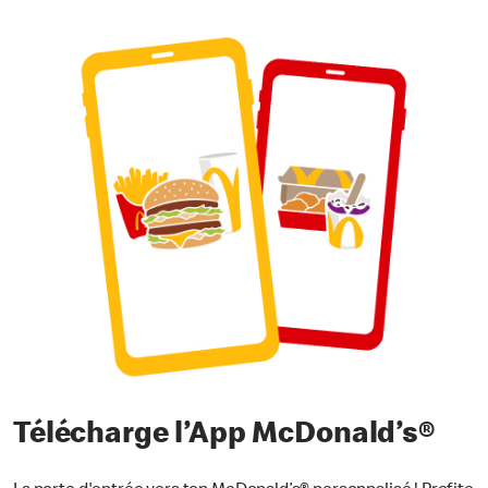
Télécharge l’App McDonald’s
®