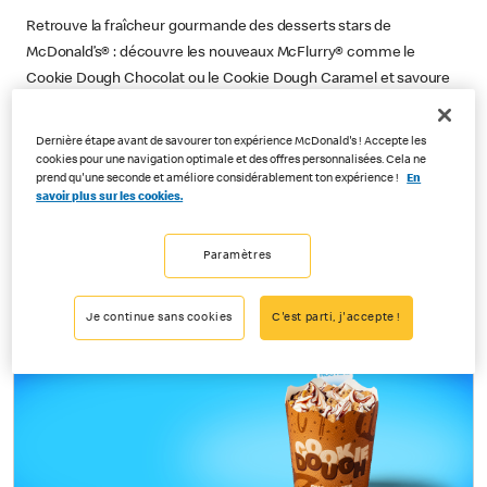
Retrouve la fraîcheur gourmande des desserts stars de
McDonald’s® : découvre les nouveaux McFlurry® comme le
Cookie Dough Chocolat ou le Cookie Dough Caramel et savoure
un vrai plaisir à chaque cuillère.
Dernière étape avant de savourer ton expérience McDonald's ! Accepte les
cookies pour une navigation optimale et des offres personnalisées. Cela ne
Je découvre
prend qu'une seconde et améliore considérablement ton expérience !
En
savoir plus sur les cookies.
Paramètres
Je continue sans cookies
C'est parti, j'accepte !