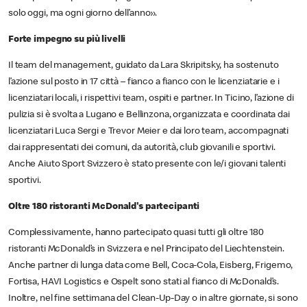
solo oggi, ma ogni giorno dell’anno».
Forte impegno su più livelli
Il team del management, guidato da Lara Skripitsky, ha sostenuto
l’azione sul posto in 17 città – fianco a fianco con le licenziatarie e i
licenziatari locali, i rispettivi team, ospiti e partner. In Ticino, l’azione di
pulizia si è svolta a Lugano e Bellinzona, organizzata e coordinata dai
licenziatari Luca Sergi e Trevor Meier e dai loro team, accompagnati
dai rappresentati dei comuni, da autorità, club giovanili e sportivi.
Anche Aiuto Sport Svizzero è stato presente con le/i giovani talenti
sportivi.
Oltre 180 ristoranti McDonald's partecipanti
Complessivamente, hanno partecipato quasi tutti gli oltre 180
ristoranti McDonald’s in Svizzera e nel Principato del Liechtenstein.
Anche partner di lunga data come Bell, Coca-Cola, Eisberg, Frigemo,
Fortisa, HAVI Logistics e Ospelt sono stati al fianco di McDonald’s.
Inoltre, nel fine settimana del Clean-Up-Day o in altre giornate, si sono