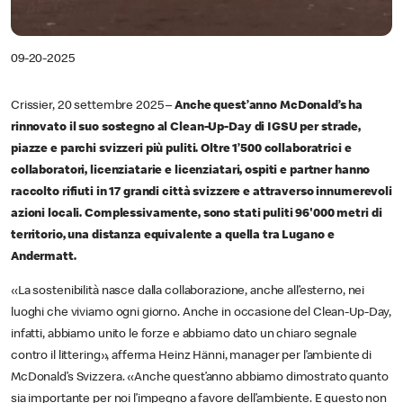
09-20-2025
Crissier, 20 settembre 2025 –
Anche quest’anno McDonald’s ha
rinnovato il suo sostegno al Clean-Up-Day di IGSU per strade,
piazze e parchi svizzeri più puliti. Oltre 1’500 collaboratrici e
collaboratori, licenziatarie e licenziatari, ospiti e partner hanno
raccolto rifiuti in 17 grandi città svizzere e attraverso innumerevoli
azioni locali. Complessivamente, sono stati puliti 96'000 metri di
territorio, una distanza equivalente a quella tra Lugano e
Andermatt.
«La sostenibilità nasce dalla collaborazione, anche all’esterno, nei
luoghi che viviamo ogni giorno. Anche in occasione del Clean-Up-Day,
infatti, abbiamo unito le forze e abbiamo dato un chiaro segnale
contro il littering», afferma Heinz Hänni, manager per l’ambiente di
McDonald’s Svizzera. «Anche quest’anno abbiamo dimostrato quanto
sia importante per noi l’impegno a favore dell’ambiente. E questo non