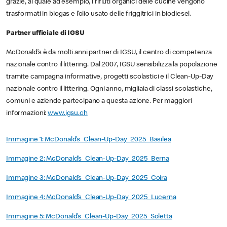
grazie, al quale ad esempio, i rifiuti organici delle cucine vengono
trasformati in biogas e l’olio usato delle friggitrici in biodiesel.
Partner ufficiale di IGSU
McDonald’s è da molti anni partner di IGSU, il centro di competenza
nazionale contro il littering. Dal 2007, IGSU sensibilizza la popolazione
tramite campagna informative, progetti scolastici e il Clean-Up-Day
nazionale contro il littering. Ogni anno, migliaia di classi scolastiche,
comuni e aziende partecipano a questa azione. Per maggiori
informazioni:
www.igsu.ch
Immagine 1: McDonald’s_Clean-Up-Day_2025_Basilea
Immagine 2: McDonald’s_Clean-Up-Day_2025_Berna
Immagine 3: McDonald’s_Clean-Up-Day_2025_Coira
Immagine 4: McDonald’s_Clean-Up-Day_2025_Lucerna
Immagine 5: McDonald’s_Clean-Up-Day_2025_Soletta