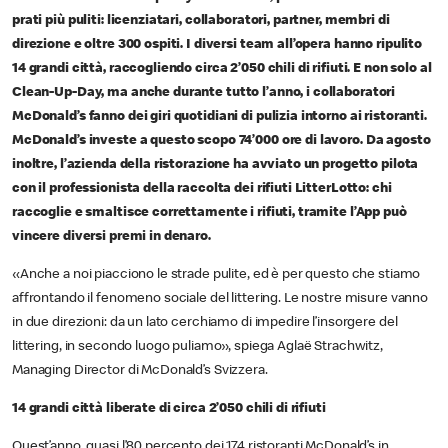
prati più puliti: licenziatari, collaboratori, partner, membri di
direzione e oltre 300 ospiti. I diversi team all’opera hanno ripulito
14 grandi città, raccogliendo circa 2’050 chili di rifiuti. E non solo al
Clean-Up-Day, ma anche durante tutto l’anno, i collaboratori
McDonald’s fanno dei giri quotidiani di pulizia intorno ai ristoranti.
McDonald’s investe a questo scopo 74’000 ore di lavoro. Da agosto
inoltre, l’azienda della ristorazione ha avviato un progetto pilota
con il professionista della raccolta dei rifiuti LitterLotto: chi
raccoglie e smaltisce correttamente i rifiuti, tramite l’App può
vincere diversi premi in denaro.
«Anche a noi piacciono le strade pulite, ed è per questo che stiamo
affrontando il fenomeno sociale del littering. Le nostre misure vanno
in due direzioni: da un lato cerchiamo di impedire l’insorgere del
littering, in secondo luogo puliamo», spiega Aglaë Strachwitz,
Managing Director di McDonald’s Svizzera.
14 grandi città liberate di circa 2’050 chili di rifiuti
Quest’anno, quasi l’80 percento dei 174 ristoranti McDonald’s in