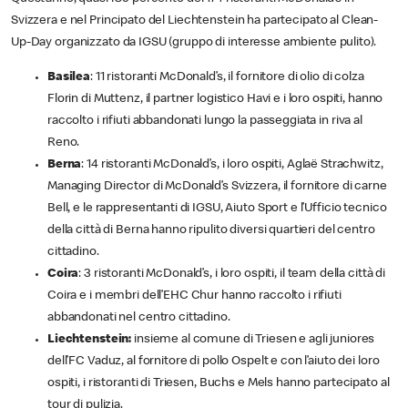
Svizzera e nel Principato del Liechtenstein ha partecipato al Clean-
Up-Day organizzato da IGSU (gruppo di interesse ambiente pulito).
Basilea
: 11 ristoranti McDonald’s, il fornitore di olio di colza
Florin di Muttenz, il partner logistico Havi e i loro ospiti, hanno
raccolto i rifiuti abbandonati lungo la passeggiata in riva al
Reno.
Berna
: 14 ristoranti McDonald’s, i loro ospiti, Aglaë Strachwitz,
Managing Director di McDonald’s Svizzera, il fornitore di carne
Bell, e le rappresentanti di IGSU, Aiuto Sport e l’Ufficio tecnico
della città di Berna hanno ripulito diversi quartieri del centro
cittadino.
Coira
: 3 ristoranti McDonald’s, i loro ospiti, il team della città di
Coira e i membri dell’EHC Chur hanno raccolto i rifiuti
abbandonati nel centro cittadino.
Liechtenstein:
insieme al comune di Triesen e agli juniores
dell’FC Vaduz, al fornitore di pollo Ospelt e con l’aiuto dei loro
ospiti, i ristoranti di Triesen, Buchs e Mels hanno partecipato al
tour di pulizia.