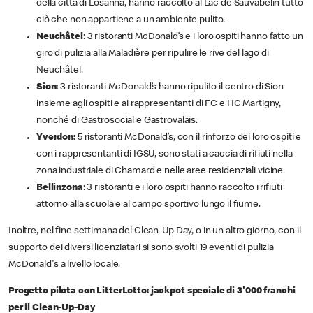
della città di Losanna, hanno raccolto al Lac de Sauvabelin tutto
ciò che non appartiene a un ambiente pulito.
Neuchâtel
: 3 ristoranti McDonald’s e i loro ospiti hanno fatto un
giro di pulizia alla Maladière per ripulire le rive del lago di
Neuchâtel.
Sion:
3 ristoranti McDonald’s hanno ripulito il centro di Sion
insieme agli ospiti e ai rappresentanti di FC e HC Martigny,
nonché di Gastrosocial e Gastrovalais.
Yverdon:
5 ristoranti McDonald’s, con il rinforzo dei loro ospiti e
con i rappresentanti di IGSU, sono stati a caccia di rifiuti nella
zona industriale di Chamard e nelle aree residenziali vicine.
Bellinzona
: 3 ristoranti e i loro ospiti hanno raccolto i rifiuti
attorno alla scuola e al campo sportivo lungo il fiume.
Inoltre, nel fine settimana del Clean-Up Day, o in un altro giorno, con il
supporto dei diversi licenziatari si sono svolti 19 eventi di pulizia
McDonald's a livello locale.
Progetto pilota con LitterLotto: jackpot speciale di 3'000 franchi
per il Clean-Up-Day