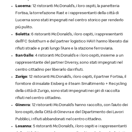
Lucerna
: 12 ristoranti McDonald’s, i loro ospiti, la panetteria
Fortisa, la torrefazione Rast e i rappresentanti della città di
Lucerna sono stati impegnati nel centro storico per renderlo
più pulito.
Soletta
: 6 ristoranti McDonald’s, i loro ospiti, i rappresentanti
dell’FC Solothurn e del partner logistico HAVI hanno liberato dai
rifiuti strade e prati lungo l’Aare e la stazione ferroviaria.
San Gallo
: 4 ristoranti McDonald’s e i loro ospiti, insieme a un
rappresentante del partner Diversy, sono stati impegnati nel
centro cittadino per liberarlo dai rifiuti.
Zurigo
: 12 ristoranti McDonald’s, i loro ospiti, il partner Fortisa, il
fornitore di insalate Eisberg e il team Smaltimento + Recycling
della città di Zurigo, sono stati impegnati nei giri di raccolta
rifiuti nel centro cittadino.
Ginevra
: 12 ristoranti McDonald’s hanno raccolto, con l’aiuto dei
loro ospiti, della Città di Ginevra e del Dipartimento dei Lavori
Pubblici, i rifiuti abbandonati nel centro cittadino.
Losanna
: 5 ristoranti McDonald’s, i loro ospiti e i rappresentanti