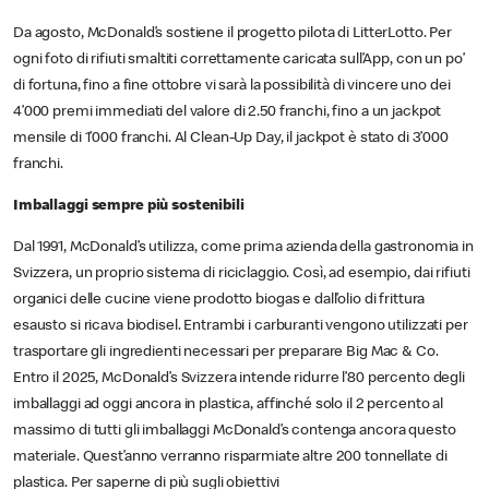
Da agosto, McDonald’s sostiene il progetto pilota di LitterLotto. Per
ogni foto di rifiuti smaltiti correttamente caricata sull’App, con un po’
di fortuna, fino a fine ottobre vi sarà la possibilità di vincere uno dei
4’000 premi immediati del valore di 2.50 franchi, fino a un jackpot
mensile di 1’000 franchi. Al Clean-Up Day, il jackpot è stato di 3’000
franchi.
Imballaggi sempre più sostenibili
Dal 1991, McDonald’s utilizza, come prima azienda della gastronomia in
Svizzera, un proprio sistema di riciclaggio. Così, ad esempio, dai rifiuti
organici delle cucine viene prodotto biogas e dall’olio di frittura
esausto si ricava biodisel. Entrambi i carburanti vengono utilizzati per
trasportare gli ingredienti necessari per preparare Big Mac & Co.
Entro il 2025, McDonald’s Svizzera intende ridurre l’80 percento degli
imballaggi ad oggi ancora in plastica, affinché solo il 2 percento al
massimo di tutti gli imballaggi McDonald’s contenga ancora questo
materiale. Quest’anno verranno risparmiate altre 200 tonnellate di
plastica. Per saperne di più sugli obiettivi