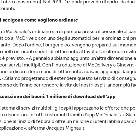
ttobre e novembre). Nel 2019, l’azienda prevede di aprire da due 
toranti.
ti scelgono come vogliono ordinare
i di McDonald’s ordinano sia di persona presso il personale al ban
tico al McDrive o con uno degli automatici per le ordinazioni pr
orante. Dopo l’ordine, i burger e co. vengono preparati sul momen
 molti ristoranti serviti direttamente al tavolo. Un ulteriore svil
 è previsto. «A gennaio abbiamo aggiunto un’altra dimensione a
on servizi multipli. Con l’introduzione di McDelivery a Ginevra, g
ono ordinare i loro menu direttamente a casa», aggiunge Jacqu
. «Stiamo progettando di estendere questo servizio di consegna
 corso dell’anno per rendere la vita dei nostri ospiti ancora più fa
iscossione dei buoni: 1 milione di download dell’app
sistema di servizi multipli, gli ospiti apprezzano le offerte che 
e riscuotere in tutti i ristoranti tramite l’app McDonald’s. «Sia
i che all’inizio di febbraio oltre un milione di utenti abbia scarica
pplicazione», afferma Jacques Mignault.