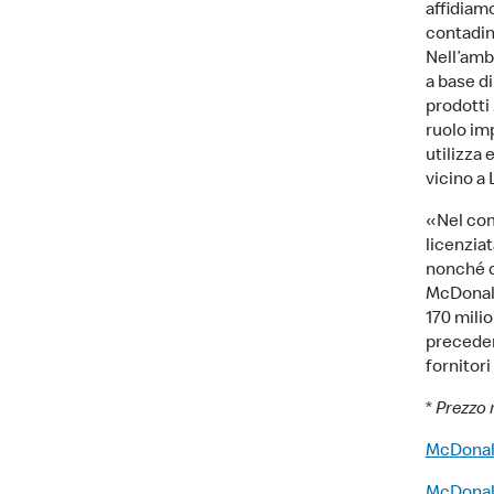
affidiamo
contadini
Nell’amb
a base di
prodotti 
ruolo imp
utilizza 
vicino a
«Nel com
licenzia
nonché d
McDonald
170 milio
preceden
fornitori
*
Prezzo 
McDonald