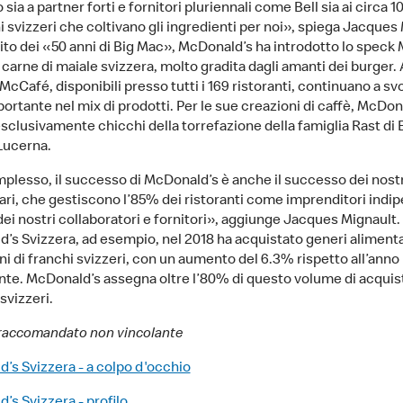
 sia a partner forti e fornitori pluriennali come Bell sia ai circa 1
 svizzeri che coltivano gli ingredienti per noi», spiega Jacques
ito dei «50 anni di Big Mac», McDonald’s ha introdotto lo speck
 carne di maiale svizzera, molto gradita dagli amanti dei burger.
McCafé, disponibili presso tutti i 169 ristoranti, continuano a sv
ortante nel mix di prodotti. Per le sue creazioni di caffè, McDon
esclusivamente chicchi della torrefazione della famiglia Rast di
 Lucerna.
plesso, il successo di McDonald’s è anche il successo dei nostri
tari, che gestiscono l’85% dei ristoranti come imprenditori indip
ei nostri collaboratori e fornitori», aggiunge Jacques Mignault.
’s Svizzera, ad esempio, nel 2018 ha acquistato generi alimenta
ni di franchi svizzeri, con un aumento del 6.3% rispetto all’anno
te. McDonald’s assegna oltre l’80% di questo volume di acquist
 svizzeri.
raccomandato non vincolante
’s Svizzera - a colpo d'occhio