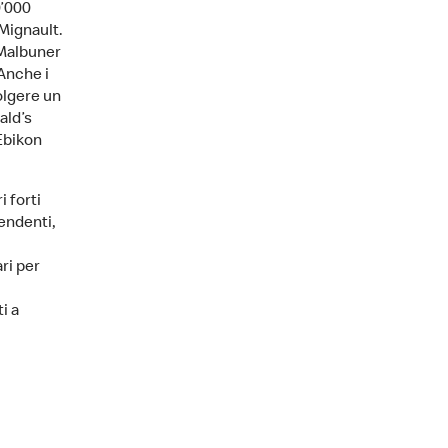
0’000
 Mignault.
 Malbuner
 Anche i
olgere un
ald’s
 Ebikon
 forti
endenti,
ri per
i a