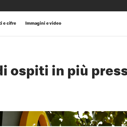
i e cifre
Immagini e video
di ospiti in più pr