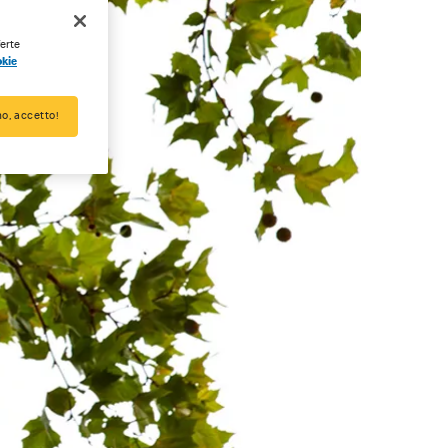
ferte
okie
o, accetto!