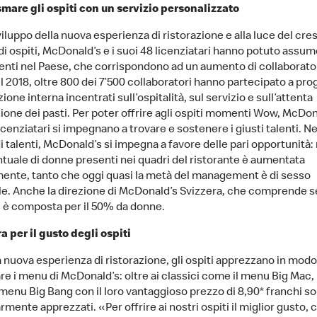
mare gli ospiti con un servizio personalizzato
iluppo della nuova esperienza di ristorazione e alla luce del cr
i ospiti, McDonald’s e i suoi 48 licenziatari hanno potuto assu
lenti nel Paese, che corrispondono ad un aumento di collaborator
l 2018, oltre 800 dei 7’500 collaboratori hanno partecipato a pr
ione interna incentrati sull’ospitalità, sul servizio e sull’attenta
ione dei pasti. Per poter offrire agli ospiti momenti Wow, McDona
icenziatari si impegnano a trovare e sostenere i giusti talenti. Ne
i talenti, McDonald’s si impegna a favore delle pari opportunità: 
ntuale di donne presenti nei quadri del ristorante è aumentata
mente, tanto che oggi quasi la metà del management è di sesso
e. Anche la direzione di McDonald’s Svizzera, che comprende s
 è composta per il 50% da donne.
a per il gusto degli ospiti
a nuova esperienza di ristorazione, gli ospiti apprezzano in modo
re i menu di McDonald’s: oltre ai classici come il menu Big Mac, 
menu Big Bang con il loro vantaggioso prezzo di 8,90* franchi so
rmente apprezzati. «Per offrire ai nostri ospiti il miglior gusto, c