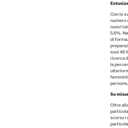
Entusias
Con lo sv
numero d
nuovi ta
5.6%. Ne
di formaz
preparaz
suoi 48 l
ricerca d
la perce
ulterior
femminil
persone,
Su misur
Oltre all
particola
scorso i 
particola