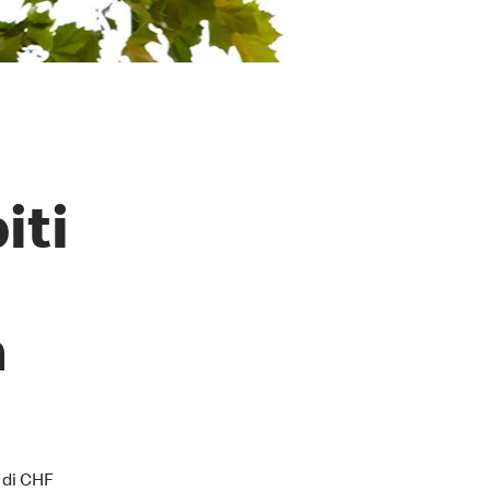
iti
a
i di CHF