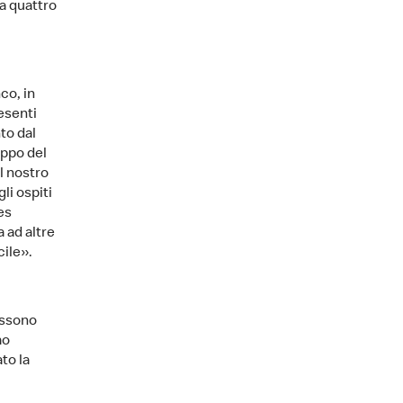
a quattro
co, in
esenti
to dal
uppo del
l nostro
li ospiti
es
 ad altre
cile».
possono
mo
to la