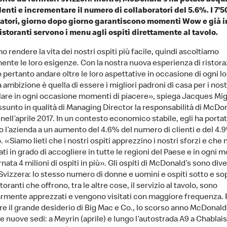
nte da fornitori svizzeri. Inoltre, McDonald’s ha potuto acqu
lenti e incrementare il numero di collaboratori del 5.6%. I 7’5
atori, giorno dopo giorno garantiscono momenti Wow e già 
ristoranti servono i menu agli ospiti direttamente al tavolo.
 rendere la vita dei nostri ospiti più facile, quindi ascoltiamo
ente le loro esigenze. Con la nostra nuova esperienza di ristor
pertanto andare oltre le loro aspettative in occasione di ogni lor
 ambizione è quella di essere i migliori padroni di casa per i nostr
alare in ogni occasione momenti di piacere», spiega Jacques Mig
ssunto in qualità di Managing Director la responsabilità di McDo
nell’aprile 2017. In un contesto economico stabile, egli ha porta
 l’azienda a un aumento del 4.6% del numero di clienti e del 4.
. «Siamo lieti che i nostri ospiti apprezzino i nostri sforzi e che 
ti in grado di accogliere in tutte le regioni del Paese e in ogni
rnata 4 milioni di ospiti in più». Gli ospiti di McDonald’s sono dive
vizzera: lo stesso numero di donne e uomini e ospiti sotto e sop
istoranti che offrono, tra le altre cose, il servizio al tavolo, sono
armente apprezzati e vengono visitati con maggiore frequenza. 
re il grande desiderio di Big Mac e Co., lo scorso anno McDonald
e nuove sedi: a Meyrin (aprile) e lungo l’autostrada A9 a Chablais