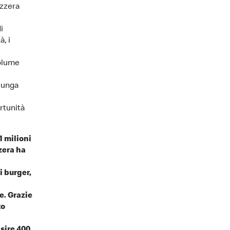
izzera
i
à, i
volume
 lunga
rtunità
1 milioni
zera ha
i burger,
e. Grazie
to
%