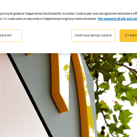
prima di godersi l'esperienza McDonald's! Accetta i cookie per una navigazione ottimale e of
e. Ci vuole solo un secondo e l'esperienza migliora notevolmente!
Per saperne di più sui co
tazioni
Continuo senza cookie
Ci siam