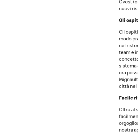
Ovest (o
nuovi ris
Gli ospi
Gli ospit
modo pra
nel rist
team e in
concetto
sistema c
ora poss
Mignault
città nel
Facile r
Oltre al 
facilment
orgoglios
nostra a