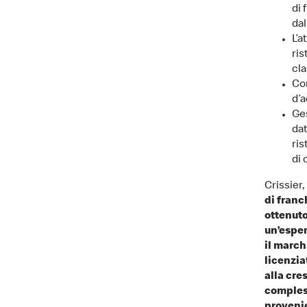
di 
dal
L’a
ris
cla
Con
d’a
Ges
dat
ri
di 
Crissier,
di franc
ottenuto
un’esper
il march
licenzia
alla cre
compless