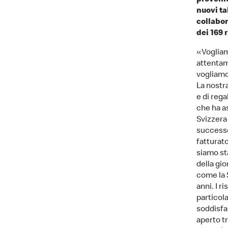
provenie
nuovi ta
collabor
dei 169 
«Vogliamo
attentam
vogliamo 
La nostra
e di reg
che ha a
Svizzera 
successo
fatturato
siamo sta
della gio
come la S
anni. I r
particol
soddisfa
aperto tr