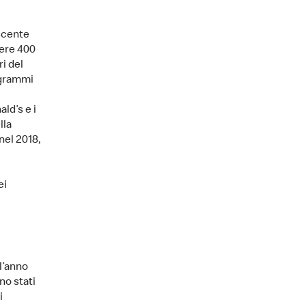
escente
mere 400
i del
ogrammi
ld’s e i
lla
nel 2018,
ei
l’anno
no stati
i