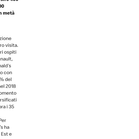
isire 400
00
in metà
azione
o visita.
i ospiti
nault,
nald’s
to con
9% del
nel 2018
 momento
rsificati
ra i 35
Per
’s ha
 Est e