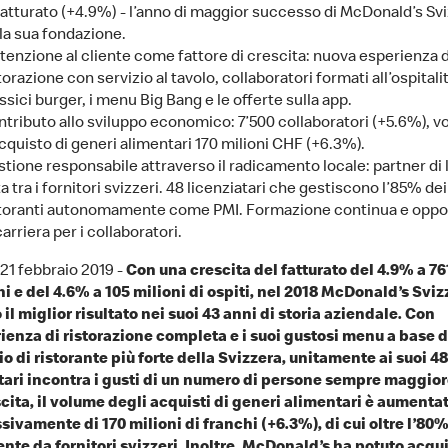
fatturato (+4.9%) - l’anno di maggior successo di McDonald’s Sv
la sua fondazione.
ttenzione al cliente come fattore di crescita: nuova esperienza d
torazione con servizio al tavolo, collaboratori formati all’ospitalit
ssici burger, i menu Big Bang e le offerte sulla app.
tributo allo sviluppo economico: 7’500 collaboratori (+5.6%), 
cquisto di generi alimentari 170 milioni CHF (+6.3%).
tione responsabile attraverso il radicamento locale: partner di
a tra i fornitori svizzeri. 48 licenziatari che gestiscono l’85% dei
storanti autonomamente come PMI. Formazione continua e oppo
carriera per i collaboratori.
 21 febbraio 2019 -
Con una crescita del fatturato del 4.9% a 76
hi e del 4.6% a 105 milioni di ospiti, nel 2018 McDonald’s Sviz
 il miglior risultato nei suoi 43 anni di storia aziendale. Con
ienza di ristorazione completa e i suoi gustosi menu a base d
io di ristorante più forte della Svizzera, unitamente ai suoi 48
tari incontra i gusti di un numero di persone sempre maggior
scita, il volume degli acquisti di generi alimentari è aumenta
ivamente di 170 milioni di franchi (+6.3%), di cui oltre l’80