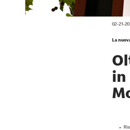
02-21-20
La nuova
Ol
in
Mc
Ris