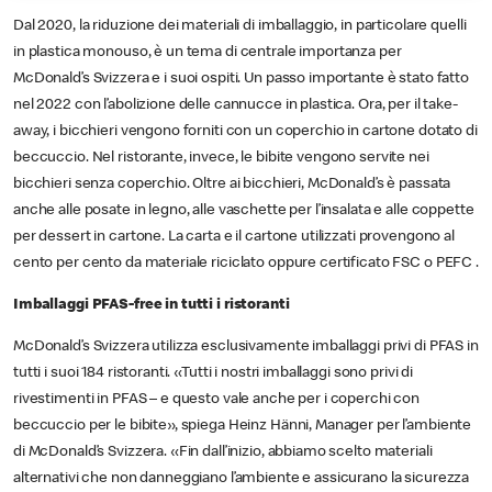
Dal 2020, la riduzione dei materiali di imballaggio, in particolare quelli
in plastica monouso, è un tema di centrale importanza per
McDonald’s Svizzera e i suoi ospiti. Un passo importante è stato fatto
nel 2022 con l’abolizione delle cannucce in plastica. Ora, per il take-
away, i bicchieri vengono forniti con un coperchio in cartone dotato di
beccuccio. Nel ristorante, invece, le bibite vengono servite nei
bicchieri senza coperchio. Oltre ai bicchieri, McDonald’s è passata
anche alle posate in legno, alle vaschette per l’insalata e alle coppette
per dessert in cartone. La carta e il cartone utilizzati provengono al
cento per cento da materiale riciclato oppure certificato FSC o PEFC .
Imballaggi PFAS-free in tutti i ristoranti
McDonald’s Svizzera utilizza esclusivamente imballaggi privi di PFAS in
tutti i suoi 184 ristoranti. «Tutti i nostri imballaggi sono privi di
rivestimenti in PFAS – e questo vale anche per i coperchi con
beccuccio per le bibite», spiega Heinz Hänni, Manager per l’ambiente
di McDonald’s Svizzera. «Fin dall’inizio, abbiamo scelto materiali
alternativi che non danneggiano l’ambiente e assicurano la sicurezza