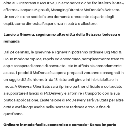
oltre ai 13 ristoranti e McDrive, un altro servizio che facilita loro la vita»,
afferma Jacques Mignault, Managing Director McDonald’s Svizzera.
Un servizio che soddisfa una domanda crescente da parte degli
ospiti, come dimostra l’esperienza in patria e all’estero.
Lancio a Ginevra, seguiranno altre città della Svizzera tedesca e
romanda
Dal 24 gennaio, le ginevrine e i ginevrini potranno ordinare Big Mac &
Co. in modo semplice, rapido ed economico, semplicemente tramite
app e assaporarli come di consueto - sia in ufficio sia comodamente
a casa. I prodotti McDonald’s appena preparati verranno consegnati in
un raggio di 2,5 chilometri da 13 ristoranti ginevrini in bicicletta o in
moto. A Ginevra, Uber Eats sarà il primo partner ufficiale e collaudato
a supportare il lancio di McDelivery e a fornire il trasporto con la sua
pratica applicazione. L’estensione di McDelivery sarà valutata per altre
città e avrà luogo anche nella Svizzera tedesca entro la fine di
quest’anno.
Ordinare in modo facile, economico e comodo - Senza importo