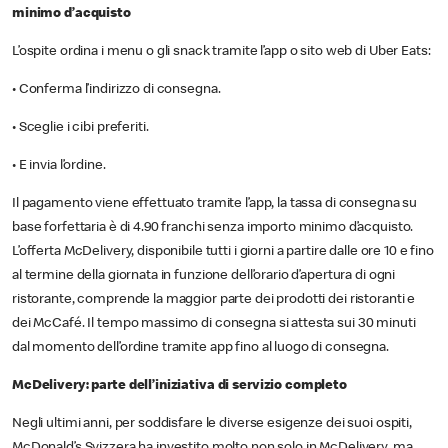
minimo d’acquisto
L’ospite ordina i menu o gli snack tramite l’app o sito web di Uber Eats:
• Conferma l’indirizzo di consegna.
• Sceglie i cibi preferiti.
• E invia l’ordine.
Il pagamento viene effettuato tramite l’app, la tassa di consegna su
base forfettaria è di 4.90 franchi senza importo minimo d’acquisto.
L’offerta McDelivery, disponibile tutti i giorni a partire dalle ore 10 e fino
al termine della giornata in funzione dell’orario d’apertura di ogni
ristorante, comprende la maggior parte dei prodotti dei ristoranti e
dei McCafé. Il tempo massimo di consegna si attesta sui 30 minuti
dal momento dell’ordine tramite app fino al luogo di consegna.
McDelivery: parte dell’iniziativa di servizio completo
Negli ultimi anni, per soddisfare le diverse esigenze dei suoi ospiti,
McDonald’s Svizzera ha investito molto non solo in McDelivery, ma