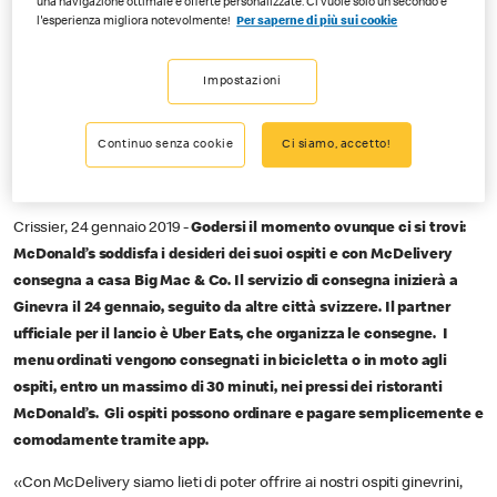
01-24-2019
una navigazione ottimale e offerte personalizzate. Ci vuole solo un secondo e
l'esperienza migliora notevolmente!
Per saperne di più sui cookie
Per momenti piacevoli ovunque – ora per la prima volta a Ginevra
Impostazioni
McDelivery: Big Mac &
Continuo senza cookie
Ci siamo, accetto!
Co. ora ordinabili da casa
Crissier, 24 gennaio 2019 -
Godersi il momento ovunque ci si trovi:
McDonald’s soddisfa i desideri dei suoi ospiti e con McDelivery
consegna a casa Big Mac & Co. Il servizio di consegna inizierà a
Ginevra il 24 gennaio, seguito da altre città svizzere. Il partner
ufficiale per il lancio è Uber Eats, che organizza le consegne. I
menu ordinati vengono consegnati in bicicletta o in moto agli
ospiti, entro un massimo di 30 minuti, nei pressi dei ristoranti
McDonald’s. Gli ospiti possono ordinare e pagare semplicemente e
comodamente tramite app.
«Con McDelivery siamo lieti di poter offrire ai nostri ospiti ginevrini,