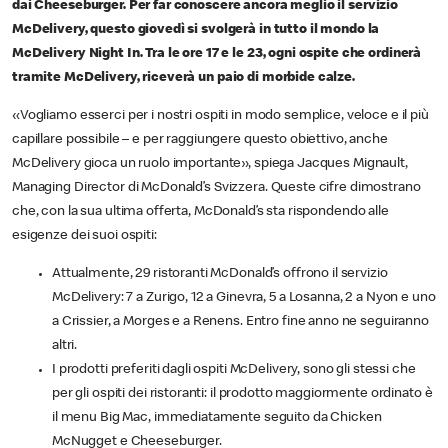
dai Cheeseburger. Per far conoscere ancora meglio il servizio
McDelivery, questo giovedì si svolgerà in tutto il mondo la
McDelivery Night In. Tra le ore 17 e le 23, ogni ospite che ordinerà
tramite McDelivery, riceverà un paio di morbide calze.
«Vogliamo esserci per i nostri ospiti in modo semplice, veloce e il più
capillare possibile – e per raggiungere questo obiettivo, anche
McDelivery gioca un ruolo importante», spiega Jacques Mignault,
Managing Director di McDonald’s Svizzera. Queste cifre dimostrano
che, con la sua ultima offerta, McDonald’s sta rispondendo alle
esigenze dei suoi ospiti:
Attualmente, 29 ristoranti McDonald’s offrono il servizio
McDelivery: 7 a Zurigo, 12 a Ginevra, 5 a Losanna, 2 a Nyon e uno
a Crissier, a Morges e a Renens. Entro fine anno ne seguiranno
altri.
I prodotti preferiti dagli ospiti McDelivery, sono gli stessi che
per gli ospiti dei ristoranti: il prodotto maggiormente ordinato è
il menu Big Mac, immediatamente seguito da Chicken
McNugget e Cheeseburger.