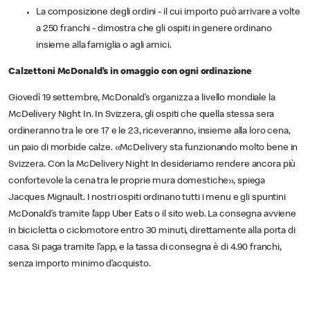
La composizione degli ordini - il cui importo può arrivare a volte
a 250 franchi - dimostra che gli ospiti in genere ordinano
insieme alla famiglia o agli amici.
Calzettoni McDonald’s in omaggio con ogni ordinazione
Giovedì 19 settembre, McDonald’s organizza a livello mondiale la
McDelivery Night In. In Svizzera, gli ospiti che quella stessa sera
ordineranno tra le ore 17 e le 23, riceveranno, insieme alla loro cena,
un paio di morbide calze. «McDelivery sta funzionando molto bene in
Svizzera. Con la McDelivery Night In desideriamo rendere ancora più
confortevole la cena tra le proprie mura domestiche», spiega
Jacques Mignault. I nostri ospiti ordinano tutti i menu e gli spuntini
McDonald’s tramite l’app Uber Eats o il sito web. La consegna avviene
in bicicletta o ciclomotore entro 30 minuti, direttamente alla porta di
casa. Si paga tramite l’app, e la tassa di consegna è di 4.90 franchi,
senza importo minimo d’acquisto.