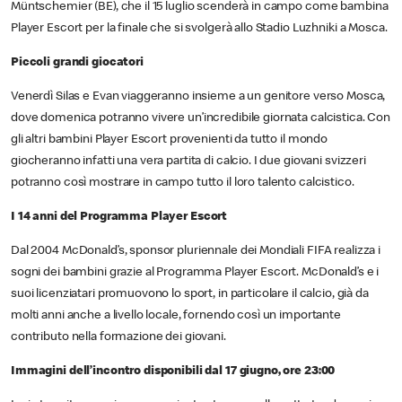
Müntschemier (BE), che il 15 luglio scenderà in campo come bambina
Player Escort per la finale che si svolgerà allo Stadio Luzhniki a Mosca.
Piccoli grandi giocatori
Venerdì Silas e Evan viaggeranno insieme a un genitore verso Mosca,
dove domenica potranno vivere un’incredibile giornata calcistica. Con
gli altri bambini Player Escort provenienti da tutto il mondo
giocheranno infatti una vera partita di calcio. I due giovani svizzeri
potranno così mostrare in campo tutto il loro talento calcistico.
I 14 anni del Programma Player Escort
Dal 2004 McDonald’s, sponsor pluriennale dei Mondiali FIFA realizza i
sogni dei bambini grazie al Programma Player Escort. McDonald’s e i
suoi licenziatari promuovono lo sport, in particolare il calcio, già da
molti anni anche a livello locale, fornendo così un importante
contributo nella formazione dei giovani.
Immagini dell’incontro disponibili dal 17 giugno, ore 23:00