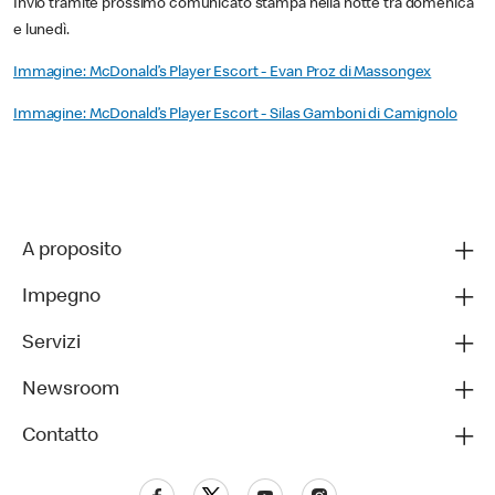
Invio tramite prossimo comunicato stampa nella notte tra domenica
e lunedì.
Immagine: McDonald’s Player Escort - Evan Proz di Massongex
Immagine: McDonald’s Player Escort - Silas Gamboni di Camignolo
A proposito
Impegno
Servizi
Newsroom
Contatto