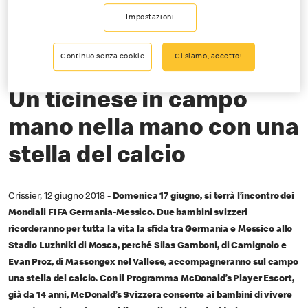
Impostazioni
06-12-2018
Continuo senza cookie
Ci siamo, accetto!
Con McDonald’s ai Mondiali FIFA™ in Russia
Un ticinese in campo
mano nella mano con una
stella del calcio
Crissier, 12 giugno 2018 -
Domenica 17 giugno, si terrà l’incontro dei
Mondiali FIFA Germania-Messico. Due bambini svizzeri
ricorderanno per tutta la vita la sfida tra Germania e Messico allo
Stadio Luzhniki di Mosca, perché Silas Gamboni, di Camignolo e
Evan Proz, di Massongex nel Vallese, accompagneranno sul campo
una stella del calcio. Con il Programma McDonald’s Player Escort,
già da 14 anni, McDonald’s Svizzera consente ai bambini di vivere