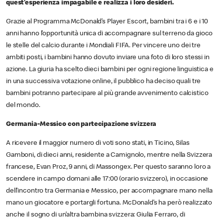
quest’esperienza impagabile e realizza i loro desideri.
Grazie al Programma McDonald’s Player Escort, bambini tra i 6 e i 10
anni hanno l’opportunità unica di accompagnare sul terreno da gioco
le stelle del calcio durante i Mondiali FIFA. Per vincere uno dei tre
ambiti posti, i bambini hanno dovuto inviare una foto di loro stessi in
azione. La giuria ha scelto dieci bambini per ogni regione linguistica e
in una successiva votazione online, il pubblico ha deciso quali tre
bambini potranno partecipare al più grande avvenimento calcistico
del mondo.
Germania-Messico con partecipazione svizzera
A ricevere il maggior numero di voti sono stati, in Ticino, Silas
Gamboni, di dieci anni, residente a Camignolo, mentre nella Svizzera
francese, Evan Proz, 9 anni, di Massongex. Per questo saranno loro a
scendere in campo domani alle 17:00 (orario svizzero), in occasione
dell’incontro tra Germania e Messico, per accompagnare mano nella
mano un giocatore e portargli fortuna. McDonald’s ha però realizzato
anche il sogno di un’altra bambina svizzera: Giulia Ferraro, di