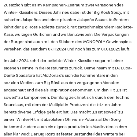
Zusätzlich gibt es im Kampagnen-Zeitraum zwei Variationen des
Winter- Klassikers: Dieses Jahr neu dabei ist der Big Rösti Spicy, mit
scharfen Jalapeños und einer pikanten Jalapeño Sauce. Außerdem
kehrt der Big Rösti Raclette zurück, mit zartschmelzendem Raclette-
Käse, würzigen Gürkchen und weißen Zwiebeln. Die Verpackungen
der Burger sind auch mit den Stickern des MONOPOLY-Gewinnspiels
versehen, das seit dem 07.11.2024 und noch bis zum 01.01.2025 läuft.
Im Jahr 2024 kehrt der beliebte Winter-Klassiker sogar mit einer
eigenen Hymne in die Restaurants zurück. Gemeinsam mit DJ Luca-
Dante Spadafora hat McDonald’s sich die Kommentare in den
sozialen Medien zum Big Rösti aus den vergangenen Monaten
angeschaut und dies als Inspiration genommen, um den Hit „Es ist
soweit“ zu komponieren. Der Song zeichnet sich durch den Techno
Sound aus, mit dem der Multiplatin-Produzent die letzten Jahre
bereits diverse Erfolge gefeiert hat. Das macht „Es ist soweit“ zu
einem Winter-Hit mit absolutem Ohrwurm-Potenzial. Der Song
bekommt zudem auch ein eigens produziertes Musikvideo in dem
allen klar wird: Der Big Rösti ist fester Bestandteil des Winters bei