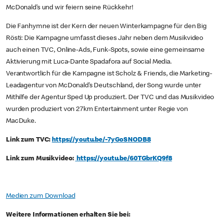
McDonald’s und wir feiern seine Rückkehr!
Die Fanhymne ist der Kern der neuen Winterkampagne für den Big
Rösti: Die Kampagne umfasst dieses Jahr neben dem Musikvideo
auch einen TVC, Online-Ads, Funk-Spots, sowie eine gemeinsame
Aktivierung mit Luca-Dante Spadafora auf Social Media.
Verantwortlich für die Kampagne ist Scholz & Friends, die Marketing-
Leadagentur von McDonald’s Deutschland, der Song wurde unter
Mithilfe der Agentur Sped Up produziert. Der TVC und das Musikvideo
wurden produziert von 27km Entertainment unter Regie von
MacDuke.
Link zum TVC:
https://youtu.be/-7yGoSNODB8
Link zum Musikvideo:
https://youtu.be/60TGbrKQ9f8
Medien zum Download
Weitere Informationen erhalten Sie bei: