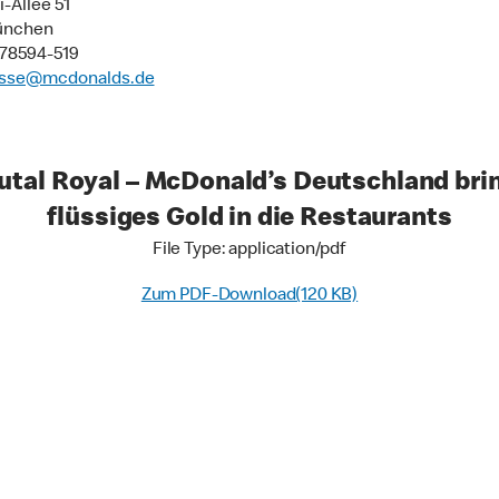
-Allee 51
ünchen
9 78594-519
sse@mcdonalds.de
utal Royal – McDonald’s Deutschland bri
flüssiges Gold in die Restaurants
File Type: application/pdf
Zum PDF-Download(120 KB)