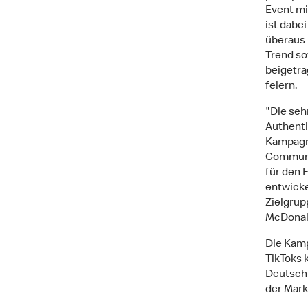
Event mi
ist dabe
überaus
Trend so
beigetra
feiern.
"Die seh
Authenti
Kampagne
Communi
für den 
entwicke
Zielgrup
McDonal
Die Kamp
TikToks 
Deutschl
der Mark