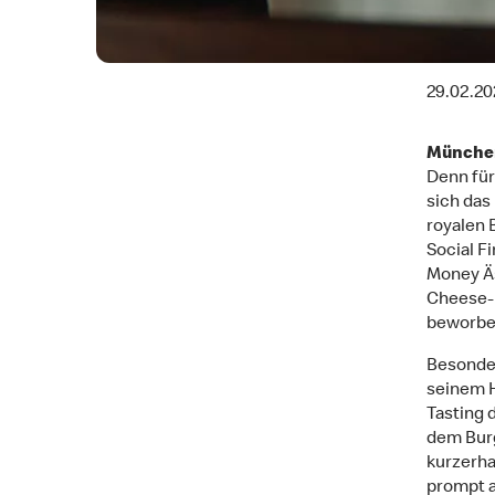
29.02.20
München
Denn fü
sich das
royalen 
Social F
Money Ä
Cheese-D
beworben 
Besonder
seinem H
Tasting 
dem Burg
kurzerha
prompt a