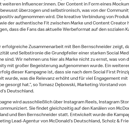
t weiteren Influencer:innen. Der Content in Form eines Mocku
i bewusst überzogen und selbstironisch, was von der Communit
 positiv aufgenommen wird. Die kreative Verbindung von Produk
wie der authentische Fit zwischen Marke und Content Creator 
gen, dass die Fans das aktuelle Werbeformat auf den sozialen K
r erfolgreiche Zusammenarbeit mit Ben Bernschneider zeigt, d
zität und Selbstironie die Grundpfeiler einer starken Social Med
 sind. Wir nehmen uns hier als Marke nicht zu ernst, was von d
ty mit großer Begeisterung aufgenommen wurde. Ein weitere
Erfolg dieser Kampagne ist, dass sie nach dem Social First Prinzi
lt wurde, was die Relevanz erhöht und für viel Engagement mit
pe gesorgt hat.“, so Tomasz Dębowski, Marketing-Vorstand von
d’s Deutschland.
agne wird ausschließlich über Instagram Reels, Instagram Sto
kommuniziert. Sie findet gleichzeitig auf den Kanälen von McDo
and und Ben Bernschneider statt. Entwickelt wurde die Kampa
eting Lead-Agentur von McDonald’s Deutschland, Scholz & Fri