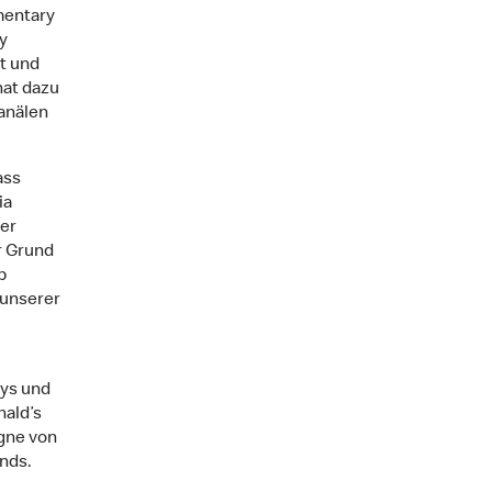
mentary
y
t und
hat dazu
anälen
ass
ia
er
r Grund
p
 unserer
rys und
nald’s
gne von
ends.