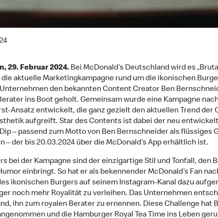
24
, 29. Februar 2024.
Bei McDonald’s Deutschland wird es „Brutal
r die aktuelle Marketingkampagne rund um die ikonischen Burge
 Unternehmen den bekannten Content Creator Ben Bernschneid
Berater ins Boot geholt. Gemeinsam wurde eine Kampagne nac
irst-Ansatz entwickelt, die ganz gezielt den aktuellen Trend der 
sthetik aufgreift. Star des Contents ist dabei der neu entwickel
ip – passend zum Motto von Ben Bernschneider als flüssiges 
– der bis 20.03.2024 über die McDonald’s App erhältlich ist.
s bei der Kampagne sind der einzigartige Stil und Tonfall, den 
umor einbringt. So hat er als bekennender McDonald’s Fan na
des ikonischen Burgers auf seinem Instagram-Kanal dazu aufge
er noch mehr Royalität zu verleihen. Das Unternehmen entsch
nd, ihn zum royalen Berater zu ernennen. Diese Challenge hat 
ngenommen und die Hamburger Royal Tea Time ins Leben geruf