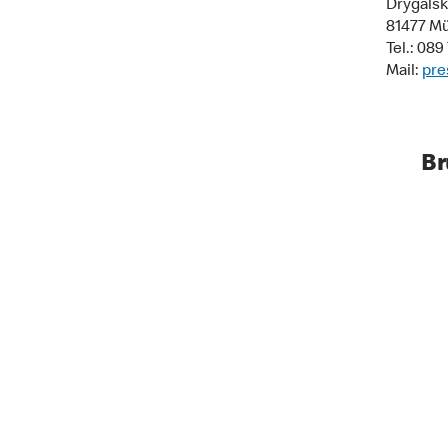
Drygalski
81477 M
Tel.: 08
Mail:
pre
Br