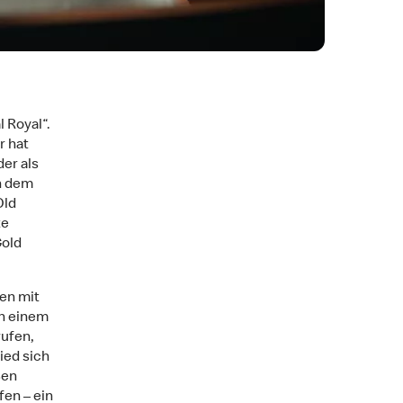
 Royal“.
r hat
er als
h dem
Old
te
Gold
Ben mit
ch einem
rufen,
ied sich
Ben
en – ein