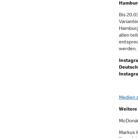
Hamburg
Bis 20.0
Variante
Hamburge
allen te
entsprec
werden.
Instagr
Deutsch
Instagr
Medien 
Weitere 
McDonal
Markus 