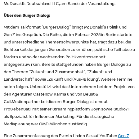
McDonald’s Deutschland LLC, am Rande der Veranstaltung.
Über den Burger Dialog:
Mit dem Talkformat "Burger Dialog" bringt McDonald's Politik und
Gen Z ins Gespräch. Die Reihe, die im Februar 2025 in Berlin startete
und unterschiedliche Themenschwerpunkte hat, trägt dazu bei, die
Sichtbarkeit der jungen Generation zu erhöhen, politische Teilhabe zu
fördern und so der wachsenden Politikverdrossenheit
entgegenzuwirken. Bereits stattgefunden haben Burger Dialoge zu
den Themen "Zukunft und Zusammenhalt", "Zukunft und
Landwirtschaft" sowie „Zukunft und (Aus-)Bildung“. Weitere Termine
sollen folgen. Unterstützt wird das Unternehmen bei dem Projekt von
den Agenturen Castenow Karma und von Beust &
Coll.Medienpartner bei diesem Burger Dialog ist erneut
ProSiebenSat.1 mit seiner Streamingplattform Joyn sowie Studio71
als Spezialist für Influencer Marketing. Für die strategische
Mediaplanung war OMD München zuständig.
Eine Zusammenfassung des Events finden Sie auf YouTube:
Gen Z