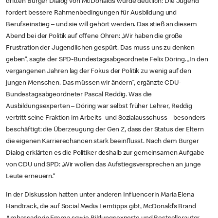
dritten Burger Dialog von McDonald’s wurde deutlich: Die Jugend
fordert bessere Rahmenbedingungen für Ausbildung und
Berufseinstieg – und sie will gehört werden. Das stieß an diesem
Abend bei der Politik auf offene Ohren: „Wir haben die große
Frustration der Jugendlichen gespürt. Das muss uns zu denken
geben“, sagte der SPD-Bundestagsabgeordnete Felix Döring. „In den
vergangenen Jahren lag der Fokus der Politik zu wenig auf den
jungen Menschen. Das müssen wir ändern“, ergänzte CDU-
Bundestagsabgeordneter Pascal Reddig. Was die
Ausbildungsexperten – Döring war selbst früher Lehrer, Reddig
vertritt seine Fraktion im Arbeits- und Sozialausschuss – besonders
beschäftigt: die Überzeugung der Gen Z, dass der Status der Eltern
die eigenen Karrierechancen stark beeinflusst. Nach dem Burger
Dialog erklärten es die Politiker deshalb zur gemeinsamen Aufgabe
von CDU und SPD: „Wir wollen das Aufstiegsversprechen an junge
Leute erneuern.“
In der Diskussion hatten unter anderen Influencerin Maria Elena
Handtrack, die auf Social Media Lerntipps gibt, McDonald’s Brand