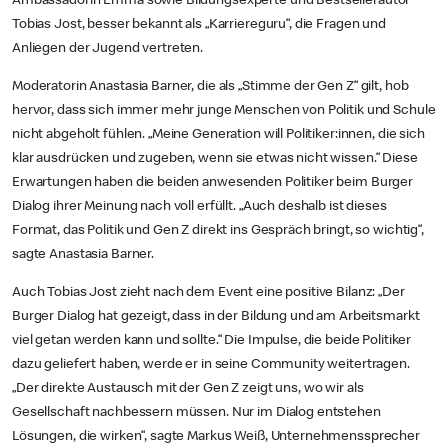
Ambassadorin Emma sowie Bildungsexperte und Bestsellerautor
Tobias Jost, besser bekannt als „Karriereguru“, die Fragen und
Anliegen der Jugend vertreten.
Moderatorin Anastasia Barner, die als „Stimme der Gen Z“ gilt, hob
hervor, dass sich immer mehr junge Menschen von Politik und Schule
nicht abgeholt fühlen. „Meine Generation will Politiker:innen, die sich
klar ausdrücken und zugeben, wenn sie etwas nicht wissen.“ Diese
Erwartungen haben die beiden anwesenden Politiker beim Burger
Dialog ihrer Meinung nach voll erfüllt. „Auch deshalb ist dieses
Format, das Politik und Gen Z direkt ins Gespräch bringt, so wichtig“,
sagte Anastasia Barner.
Auch Tobias Jost zieht nach dem Event eine positive Bilanz: „Der
Burger Dialog hat gezeigt, dass in der Bildung und am Arbeitsmarkt
viel getan werden kann und sollte.“ Die Impulse, die beide Politiker
dazu geliefert haben, werde er in seine Community weitertragen.
„Der direkte Austausch mit der Gen Z zeigt uns, wo wir als
Gesellschaft nachbessern müssen. Nur im Dialog entstehen
Lösungen, die wirken“, sagte Markus Weiß, Unternehmenssprecher