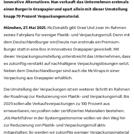
innovative Alternativen. Nun verkauft das Unternehmen erstmals
einen Burger in Graspapier und spart allein mit dieser Umstellung
knapp 70 Prozent Verpackungsmaterial.
München, 27. Mai 2021.
McDonald’s gibt Gras! Und zwar im Rahmen
seines Fahrplans für weniger Plastik- und Verpackungsmüll. Denn mit
dem Deutschlandburger wird heute nun erstmals ein Premium-
Burger statt in eine Box in innovatives Graspapier gewickelt. Mit
dieser Verpackungsumstellung unterstreicht das Unternehmen, dass
es zukünftig verstärkt auf nachhaltigere Verpackungslösungen setzt.
Neben dem Deutschlandburger sind auch die McWraps in einer
Verpackung aus Graspapier erhältlich.
Die Umstellung der Verpackungen ist ein weiterer Schritt im Rahmen
der Roadmap zur Reduzierung von Plastik- und Verpackungsmüll. Bis
2025 sollen alle Verkaufsverpackungen zu 100 Prozent aus
erneuerbaren, recycelten oder zertifizierten Materialien bestehen.
„Als Marktführer in der Systemgastronomie wollen wir den Weg hin
zur Reduzierung von Plastik- und Verpackungsmüll aktiv
mitgestalten. So werden wir zukünftig weniger Verpackungsmaterial