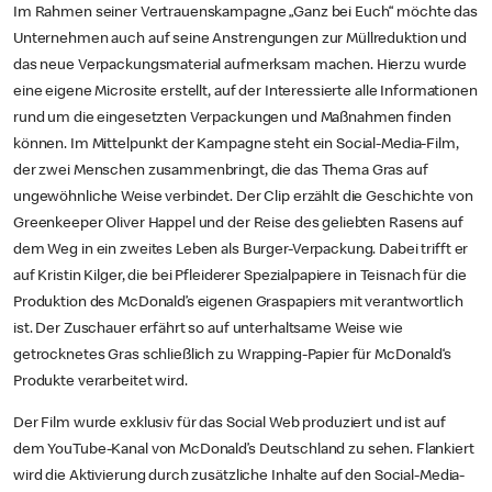
Im Rahmen seiner Vertrauenskampagne „Ganz bei Euch“ möchte das
Unternehmen auch auf seine Anstrengungen zur Müllreduktion und
das neue Verpackungsmaterial aufmerksam machen. Hierzu wurde
eine eigene Microsite erstellt, auf der Interessierte alle Informationen
rund um die eingesetzten Verpackungen und Maßnahmen finden
können. Im Mittelpunkt der Kampagne steht ein Social-Media-Film,
der zwei Menschen zusammenbringt, die das Thema Gras auf
ungewöhnliche Weise verbindet. Der Clip erzählt die Geschichte von
Greenkeeper Oliver Happel und der Reise des geliebten Rasens auf
dem Weg in ein zweites Leben als Burger-Verpackung. Dabei trifft er
auf Kristin Kilger, die bei Pfleiderer Spezialpapiere in Teisnach für die
Produktion des McDonald’s eigenen Graspapiers mit verantwortlich
ist. Der Zuschauer erfährt so auf unterhaltsame Weise wie
getrocknetes Gras schließlich zu Wrapping-Papier für McDonald‘s
Produkte verarbeitet wird.
Der Film wurde exklusiv für das Social Web produziert und ist auf
dem YouTube-Kanal von McDonald’s Deutschland zu sehen. Flankiert
wird die Aktivierung durch zusätzliche Inhalte auf den Social-Media-