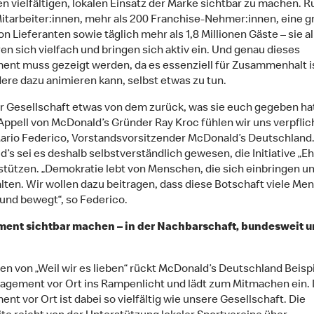
en vielfältigen, lokalen Einsatz der Marke sichtbar zu machen. 
itarbeiter:innen, mehr als 200 Franchise-Nehmer:innen, eine g
n Lieferanten sowie täglich mehr als 1,8 Millionen Gäste – sie al
en sich vielfach und bringen sich aktiv ein. Und genau dieses
nt muss gezeigt werden, da es essenziell für Zusammenhalt i
ere dazu animieren kann, selbst etwas zu tun.
er Gesellschaft etwas von dem zurück, was sie euch gegeben hat
ppell von McDonald’s Gründer Ray Kroc fühlen wir uns verpflich
Mario Federico, Vorstandsvorsitzender McDonald’s Deutschland.
’s sei es deshalb selbstverständlich gewesen, die Initiative „E
stützen. „Demokratie lebt von Menschen, die sich einbringen u
lten. Wir wollen dazu beitragen, dass diese Botschaft viele Me
 und bewegt“, so Federico.
ent sichtbar machen – in der Nachbarschaft, bundesweit 
n von „Weil wir es lieben“ rückt McDonald’s Deutschland Beisp
gement vor Ort ins Rampenlicht und lädt zum Mitmachen ein.
nt vor Ort ist dabei so vielfältig wie unsere Gesellschaft. Die