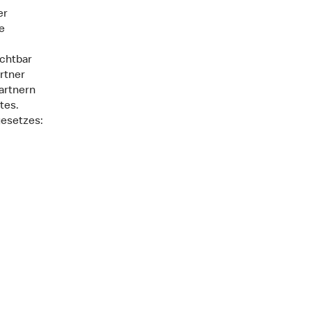
er
e
ichtbar
rtner
artnern
tes.
gesetzes: