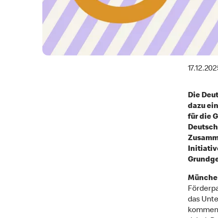
17.12.202
Die Deu
dazu ein
für die 
Deutsch
Zusamme
Initiati
Grundge
München
Förderpa
das Unte
kommende