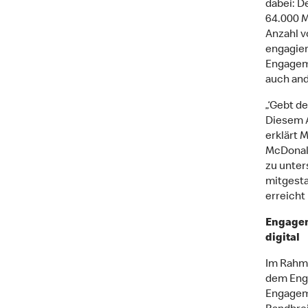
dabei: D
64.000 M
Anzahl vo
engagier
Engageme
auch and
„‘Gebt d
Diesem A
erklärt 
McDonald
zu unter
mitgesta
erreicht
Engagem
digital
Im Rahme
dem Enga
Engageme