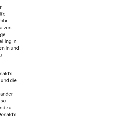
r
lfe
Jahr
e von
ige
lling in
en in und
u
nald’s
 und die
nander
ese
nd zu
onald’s