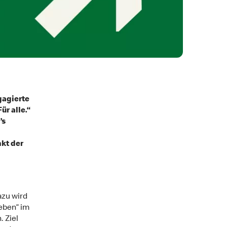
gagierte
ür alle.“
’s
kt der
azu wird
eben“ im
 Ziel