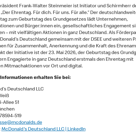
äsident Frank-Walter Steinmeier ist Initiator und Schirmherr d
e „Der Ehrentag. Für dich. Für uns. Für alle.“ Der deutschlandweit
tag zum Geburtstag des Grundgesetzes lädt Unternehmen,
tionen und Bürger:innen ein, gesellschaftliches Engagement s
n – mit vielfältigen Aktionen in ganz Deutschland. Als Förderpa
Donald’s Deutschland gemeinsam mit der DSEE und weiteren P
hen für Zusammenhalt, Anerkennung und die Kraft des Ehrenam
t der Initiative ist der 23. Mai 2026, der Geburtstag des Grund
ern Engagierte in ganz Deutschland erstmals den Ehrentag mit
n Mitmachaktionen vor Ort und digital.
Informationen erhalten Sie bei:
d’s Deutschland LLC
Weiß
-Allee 51
ünchen
9 78594-519
sse@mcdonalds.de
:
McDonald's Deutschland LLC | LinkedIn