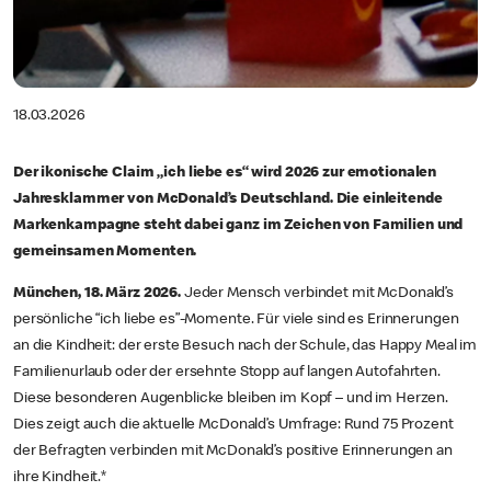
18.03.2026
Der ikonische Claim „ich liebe es“ wird 2026 zur emotionalen
Jahresklammer von McDonald’s Deutschland. Die einleitende
Markenkampagne steht dabei ganz im Zeichen von Familien und
gemeinsamen Momenten.
München, 18. März 2026.
Jeder Mensch verbindet mit McDonald’s
persönliche “ich liebe es”-Momente. Für viele sind es Erinnerungen
an die Kindheit: der erste Besuch nach der Schule, das Happy Meal im
Familienurlaub oder der ersehnte Stopp auf langen Autofahrten.
Diese besonderen Augenblicke bleiben im Kopf – und im Herzen.
Dies zeigt auch die aktuelle McDonald’s Umfrage: Rund 75 Prozent
der Befragten verbinden mit McDonald’s positive Erinnerungen an
ihre Kindheit.*