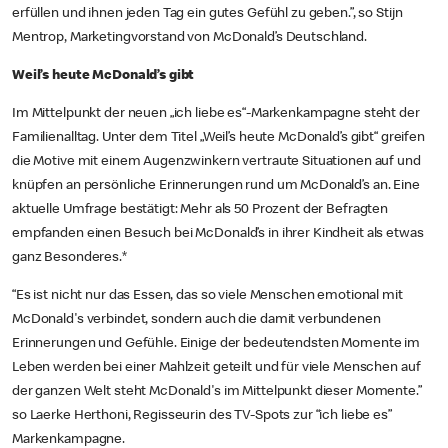
erfüllen und ihnen jeden Tag ein gutes Gefühl zu geben.”, so Stijn
Mentrop, Marketingvorstand von McDonald’s Deutschland.
Weil’s heute McDonald’s gibt
Im Mittelpunkt der neuen „ich liebe es“-Markenkampagne steht der
Familienalltag. Unter dem Titel „Weil’s heute McDonald’s gibt“ greifen
die Motive mit einem Augenzwinkern vertraute Situationen auf und
knüpfen an persönliche Erinnerungen rund um McDonald’s an. Eine
aktuelle Umfrage bestätigt: Mehr als 50 Prozent der Befragten
empfanden einen Besuch bei McDonald’s in ihrer Kindheit als etwas
ganz Besonderes.*
“Es ist nicht nur das Essen, das so viele Menschen emotional mit
McDonald's verbindet, sondern auch die damit verbundenen
Erinnerungen und Gefühle. Einige der bedeutendsten Momente im
Leben werden bei einer Mahlzeit geteilt und für viele Menschen auf
der ganzen Welt steht McDonald's im Mittelpunkt dieser Momente.”
so Laerke Herthoni, Regisseurin des TV-Spots zur “ich liebe es”
Markenkampagne.