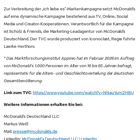
Zur Verbreitung der „ich liebe es“-Markenkampagne setzt McDonald’s
auf eine dynamische Kampagne bestehend aus TV, Online, Social
Media und Creator-Kooperationen. Verantwortlich für die Kampagne
ist Scholz & Friends, die Marketing-Leadagentur von McDonald’s
Deutschland. Der TVC wurde produziert von Iconoclast, Regie führte
Laerke Herthoni.
* Das Marktforschungsinstitut Appinio hat im Februar 2026 im Auftrag
von McDonald's 1.000 Personen im Alter von 16 bis 65 Jahren befragt,
repräsentativ für die Alters- und Geschlechtsverteilung der deutschen
Gesamtbevölkerung.
Link zum TVC
:
https://www.youtube.com/watch?v=NNauYum2HBU
Weitere Informationen erhalten Sie bei:
McDonald’s Deutschland LLC
Markus Weiß
Mail:
presse@mcdonalds.de
LinkedIn:
McDonald's Deutschland LLC | LinkedIn