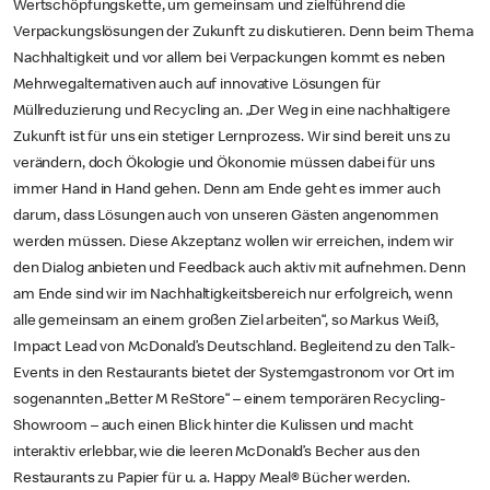
Wertschöpfungskette, um gemeinsam und zielführend die
Verpackungslösungen der Zukunft zu diskutieren. Denn beim Thema
Nachhaltigkeit und vor allem bei Verpackungen kommt es neben
Mehrwegalternativen auch auf innovative Lösungen für
Müllreduzierung und Recycling an. „Der Weg in eine nachhaltigere
Zukunft ist für uns ein stetiger Lernprozess. Wir sind bereit uns zu
verändern, doch Ökologie und Ökonomie müssen dabei für uns
immer Hand in Hand gehen. Denn am Ende geht es immer auch
darum, dass Lösungen auch von unseren Gästen angenommen
werden müssen. Diese Akzeptanz wollen wir erreichen, indem wir
den Dialog anbieten und Feedback auch aktiv mit aufnehmen. Denn
am Ende sind wir im Nachhaltigkeitsbereich nur erfolgreich, wenn
alle gemeinsam an einem großen Ziel arbeiten“, so Markus Weiß,
Impact Lead von McDonald’s Deutschland. Begleitend zu den Talk-
Events in den Restaurants bietet der Systemgastronom vor Ort im
sogenannten „Better M ReStore“ – einem temporären Recycling-
Showroom – auch einen Blick hinter die Kulissen und macht
interaktiv erlebbar, wie die leeren McDonald’s Becher aus den
Restaurants zu Papier für u. a. Happy Meal® Bücher werden.