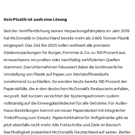
Kein Plastik ist auch eine Lösung
Seit der Veröffentlichung seines Verpackungsfahrplans im Jahr 2019
hat McDonald’s in Deutschland bereits mehr als 3.600 Tonnen Plastik
eingespart. Das Ziel: Bis 2025 sollen weltweit alle primären
Gästeverpackungen für Burger, Pommes & Co. zu 100 Prozent aus
erneuerbaren, recycelten oder nachhaltig zertifizierten Quellen
stammen. Das Unternehmen fokussiert dabei die kontinuierliche
Umstellung von Plastik auf Papier, um Wertstoffkreisläufe
zunehmend zu schließen. So werden heute bereits 100 Prozent der
Papierabfälle, die in den deutschen McDonald’s Restaurants anfallen,
recycelt. Seit kurzem verzichtet der Systemgastronom zudem
vollständig auf die Einwegplastikdeckel für alle Getränke. Für Außer-
Haus-Bestellungen kommt ein neuer Papierdeckel mit integrierter
Trinköffnung zum Einsatz. Papiertrinkhalme für Softgetränke gibt es
jetzt ebenfalls nicht mehr. Alle Fortschritte und Ziele im Bereich
Nachhaltigkeit präsentiert McDonald’s Deutschland auf seiner „Better