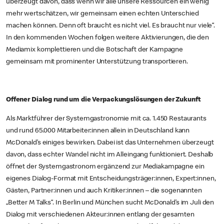
überzeugt davon, dass wenn wir alle unsere Ressourcen ein wenig
mehr wertschätzen, wir gemeinsam einen echten Unterschied
machen können. Denn oft braucht es nicht viel. Es braucht nur viele“.
In den kommenden Wochen folgen weitere Aktivierungen, die den
Mediamix komplettieren und die Botschaft der Kampagne
gemeinsam mit prominenter Unterstützung transportieren.
Offener Dialog rund um die Verpackungslösungen der Zukunft
Als Marktführer der Systemgastronomie mit ca. 1.450 Restaurants
und rund 65.000 Mitarbeiter:innen allein in Deutschland kann
McDonald’s einiges bewirken. Dabei ist das Unternehmen überzeugt
davon, dass echter Wandel nicht im Alleingang funktioniert. Deshalb
öffnet der Systemgastronom ergänzend zur Mediakampagne ein
eigenes Dialog-Format mit Entscheidungsträger:innen, Expert:innen,
Gästen, Partner:innen und auch Kritiker:innen – die sogenannten
„Better M Talks“. In Berlin und München sucht McDonald’s im Juli den
Dialog mit verschiedenen Akteur:innen entlang der gesamten