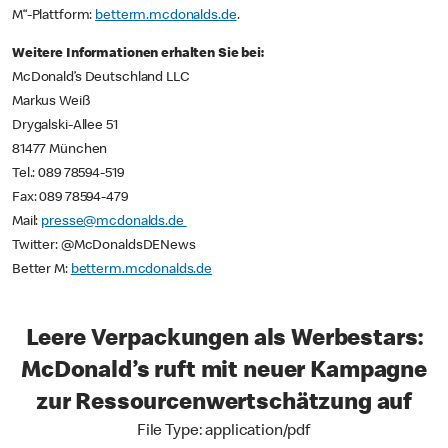
M“-Plattform:
betterm.mcdonalds.de
.
Weitere Informationen erhalten Sie bei:
McDonald’s Deutschland LLC
Markus Weiß
Drygalski-Allee 51
81477 München
Tel.: 089 78594-519
Fax: 089 78594-479
Mail:
presse@mcdonalds.de
Twitter: @McDonaldsDENews
Better M:
betterm.mcdonalds.de
Leere Verpackungen als Werbestars:
McDonald’s ruft mit neuer Kampagne
zur Ressourcenwertschätzung auf
File Type: application/pdf