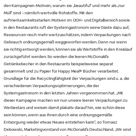
den Kampagnen-Motiven, warum sie „beautiful“ und mehr als „nur
Müll“ sind – nämlich wertvolle Rohstoffe. Mit den
aufmerksamkeitsstarken Motiven im OOH- und Digitalbereich sowie
in den Restaurants ruft der Systemgastronom seine Gäste dazu auf,
Ressourcen noch mehr wertzuschätzen, indem Verpackungen nach
Gebrauch ordnungsgemäß weggeworfen werden. Denn nur wenn
sie richtig entsorgt werden, können sie als Wertstoffe in den Kreislauf
zurückgeführt werden: So werden die leeren McDonald’s
Getränkebecher in den Restaurants beispielsweise separat
gesammelt und zu Papier für Happy Meal® Bücher verarbeitet.
Grundlage für die Recyclingfähigkeit der Verpackungen sind u. a. die
verschiedenen Verpackungsoptimierungen, die der
Systemgastronom in den letzten Jahren vorgenommen hat. „Mit
dieser Kampagne machen wir nun unsere leeren Verpackungen zu
Werbestars und weisen damit plakativ darauf hin, wie schön diese
sein können, wenn aus ihnen durch eine ordnungsgemäße
Entsorgung wieder etwas Neues entstehen kann“, so Tomasz
Debowski, Marketingvorstand von McDonald’s Deutschland. „Wir sind