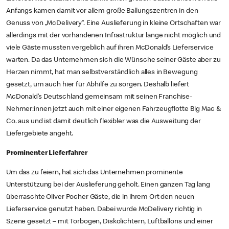
Anfangs kamen damit vor allem große Ballungszentren in den
Genuss von „McDelivery“. Eine Auslieferung in kleine Ortschaften war
allerdings mit der vorhandenen Infrastruktur lange nicht möglich und
viele Gäste mussten vergeblich auf ihren McDonald’s Lieferservice
warten. Da das Unternehmen sich die Wünsche seiner Gäste aber zu
Herzen nimmt, hat man selbstverständlich alles in Bewegung
gesetzt, um auch hier für Abhilfe zu sorgen. Deshalb liefert
McDonald’s Deutschland gemeinsam mit seinen Franchise-
Nehmer:innen jetzt auch mit einer eigenen Fahrzeugflotte Big Mac &
Co. aus und ist damit deutlich flexibler was die Ausweitung der
Liefergebiete angeht.
Prominenter Lieferfahrer
Um das zu feiern, hat sich das Unternehmen prominente
Unterstützung bei der Auslieferung geholt. Einen ganzen Tag lang
überraschte Oliver Pocher Gäste, die in ihrem Ort den neuen
Lieferservice genutzt haben. Dabei wurde McDelivery richtig in
Szene gesetzt – mit Torbogen, Diskolichtern, Luftballons und einer