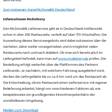
Sets verlost.
Zum Instagram-Kanal McDonald’s Deutschland
Informationen McDelivery
Den McDonald’s Lieferservice gibt es in Deutschland mittlerweile
schon in über 350 Restaurants, verteilt auf über 170 Ortschaften. Die
Ausweitung dieses Serviceangebots wird dabei sukzessive über die
nächsten Jahre weiter vorangetrieben und in möglichst vielen
Restaurants nach und nach etabliert. Ob man sich bereits jetzt im
Liefergebiet befindet, kann man auf
www.mcdelivery.de
prüfen. Die
Bestellung erfolgt weiterhin über die Plattformen des Partners
Lieferando. Je nachdem, mit welchem Fahrzeug ausgeliefert wird,
decken die Liefergebiete bis zu ca. 6 km rund um das Restaurant ab.
Die Entscheidung, ob ein Restaurant einen Lieferservice mit eigener
Belieferung anbietet, hängt von verschiedenen Faktoren ab, wie
beispielsweise ein grundlegendes Einwohnerpotential in der
unmittelbaren Umgebung.
Medien zum Download