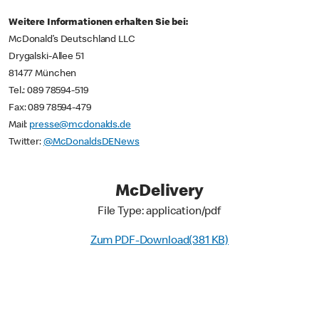
Weitere Informationen erhalten Sie bei:
McDonald’s Deutschland LLC
Drygalski-Allee 51
81477 München
Tel.: 089 78594-519
Fax: 089 78594-479
Mail:
presse@mcdonalds.de
Twitter:
@McDonaldsDENews
McDelivery
File Type: application/pdf
Zum PDF-Download(381 KB)