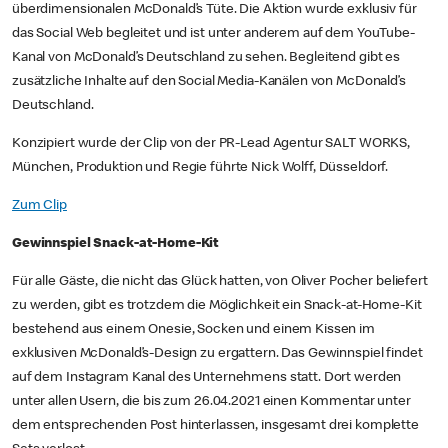
überdimensionalen McDonald’s Tüte. Die Aktion wurde exklusiv für
das Social Web begleitet und ist unter anderem auf dem YouTube-
Kanal von McDonald’s Deutschland zu sehen. Begleitend gibt es
zusätzliche Inhalte auf den Social Media-Kanälen von McDonald’s
Deutschland.
Konzipiert wurde der Clip von der PR-Lead Agentur SALT WORKS,
München, Produktion und Regie führte Nick Wolff, Düsseldorf.
Zum Clip
Gewinnspiel Snack-at-Home-Kit
Für alle Gäste, die nicht das Glück hatten, von Oliver Pocher beliefert
zu werden, gibt es trotzdem die Möglichkeit ein Snack-at-Home-Kit
bestehend aus einem Onesie, Socken und einem Kissen im
exklusiven McDonald’s-Design zu ergattern. Das Gewinnspiel findet
auf dem Instagram Kanal des Unternehmens statt. Dort werden
unter allen Usern, die bis zum 26.04.2021 einen Kommentar unter
dem entsprechenden Post hinterlassen, insgesamt drei komplette