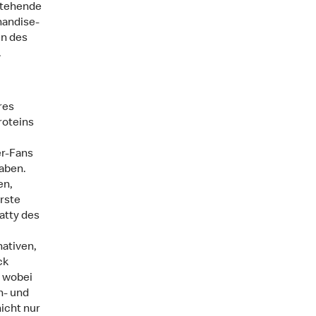
nstehende
handise-
en des
.
res
roteins
er-Fans
haben.
en,
rste
atty des
nativen,
ck
, wobei
n- und
icht nur