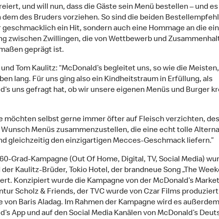
reiert, und will nun, dass die Gäste sein Menü bestellen – und es
h dem des Bruders vorziehen. So sind die beiden Bestellempfe
r geschmacklich ein Hit, sondern auch eine Hommage an die ein
g zwischen Zwillingen, die von Wettbewerb und Zusammenhal
maßen geprägt ist.
l und Tom Kaulitz: “McDonald’s begleitet uns, so wie die Meisten
en lang. Für uns ging also ein Kindheitstraum in Erfüllung, als
‘s uns gefragt hat, ob wir unsere eigenen Menüs und Burger kr
e möchten selbst gerne immer öfter auf Fleisch verzichten, de
 Wunsch Menüs zusammenzustellen, die eine echt tolle Alterna
nd gleichzeitig den einzigartigen Mecces-Geschmack liefern.”
360-Grad-Kampagne (Out Of Home, Digital, TV, Social Media) wu
 der Kaulitz-Brüder, Tokio Hotel, der brandneue Song „The Wee
rt. Konzipiert wurde die Kampagne von der McDonald’s Market
tur Scholz & Friends, der TVC wurde von Czar Films produziert
e von Baris Aladag. Im Rahmen der Kampagne wird es außerdem 
’s App und auf den Social Media Kanälen von McDonald’s Deut