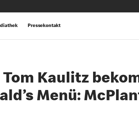
diathek
Pressekontakt
 & Tom Kaulitz beko
ld’s Menü: McPlant