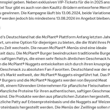
nnspiel geben. Neben exklusiven VIP-Tickets für die in 2025 a
tel Tour gibt es auch von den Kaulitz-Brüdern entworfene Merc
zu gewinnen. Die Kampagne läuft bis 13.06.2024, beide Variation
 werden jedoch bis mindestens 13.08.2024 im Angebot bleiben
t
's Deutschland hat die McPlant® Plattform Anfang letzten Jah
rt, um eine Option für diejenigen zu bieten, die die Wahl ihres P
 zu Zeit wechseln. Die neuen McPlant®-Menüs sind eine ideale
eit dazu. Die McPlant® Burger beeindrucken traditionelle Burg
n saftigen Pattys, die einen sehr fleisch-ähnlichen Geschmack 
 die McPlant® Nuggets entwickelten sich durch ihren knusprig
 Geschmack zu absoluten Fan-Favoriten. Deutschland war der e
's Markt weltweit, der McPlant® Nuggets eingeführt hat. Das P
 Burgers und die McPlant® Nuggets werden von Beyond Meat
llt, einem führenden Unternehmen für pflanzliche Fleischalter
flanzliche Proteine für ihren authentischen, saftigen Geschma
sind. Die Produkte werden aus pflanzlichen Zutaten hergestellt
nzliche Patty auf Erbsenproteinbasis und die Nuggets auf Weize
oteinbasis hergestellt werden. Die Menüs der Zwillinge sollen n