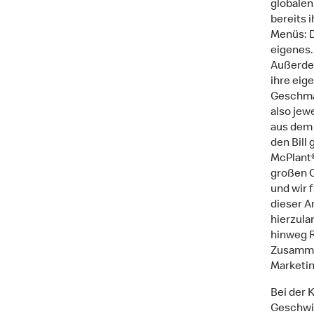
globalen
bereits 
Menüs: D
eigenes.
Außerdem
ihre eig
Geschmäc
also jew
aus dem 
den Bill
McPlant®
großen C
und wir 
dieser A
hierzula
hinweg R
Zusammen
Marketin
Bei der 
Geschwis