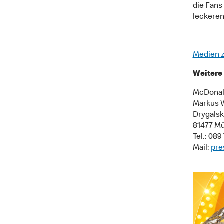
die Fans
leckeren
Medien 
Weitere 
McDonal
Markus 
Drygalski
81477 M
Tel.: 08
Mail:
pre