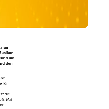
t nun
Musiker-
 rund um
und den
che
e für
zt die
 8. Mai
von