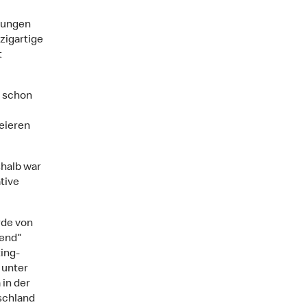
hlungen
zigartige
t
, schon
eieren
shalb war
tive
rde von
kend“
ing-
 unter
in der
schland