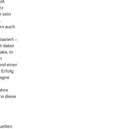
USA
tz
r sein
.
rn auch
basiert –
t dabei
ake, in
n
nd einer
 Erfolg
pagne
ahre
ns diese
uellen