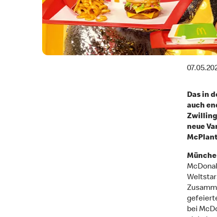
07.05.20
Das in 
auch en
Zwilling
neue Va
McPlant
München,
McDonald
Weltstar
Zusammen
gefeiert
bei McDo