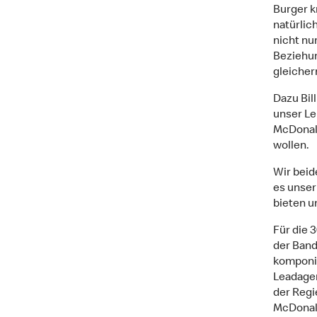
Burger k
natürlic
nicht nu
Beziehun
gleicher
Dazu Bil
unser Leb
McDonald
wollen.
Wir beid
es unser
bieten u
Für die 
der Band
komponie
Leadagen
der Regi
McDonald