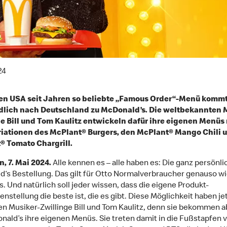
24
den USA seit Jahren so beliebte „Famous Order“-Menü komm
dlich nach Deutschland zu McDonald’s. Die weltbekannten 
e Bill und Tom Kaulitz entwickeln dafür ihre eigenen Menüs
riationen des McPlant® Burgers, den McPlant® Mango Chili 
® Tomato Chargrill.
 7. Mai 2024.
Alle kennen es – alle haben es: Die ganz persönli
‘s Bestellung. Das gilt für Otto Normalverbraucher genauso wi
s. Und natürlich soll jeder wissen, dass die eigene Produkt-
stellung die beste ist, die es gibt. Diese Möglichkeit haben jet
en Musiker-Zwillinge Bill und Tom Kaulitz, denn sie bekommen ab
nald’s ihre eigenen Menüs. Sie treten damit in die Fußstapfen 