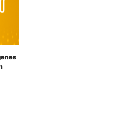
genes
n