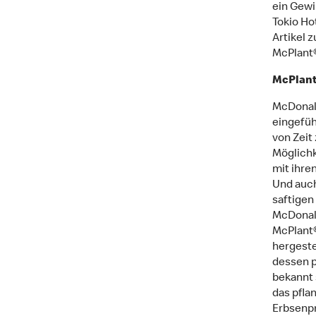
ein Gewi
Tokio Ho
Artikel 
McPlant®
McPlan
McDonald
eingefüh
von Zeit
Möglichk
mit ihre
Und auch
saftigen
McDonald
McPlant®
hergeste
dessen p
bekannt 
das pfla
Erbsenpr