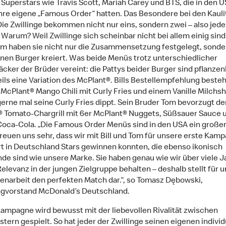
 Superstars wie Travis Scott, Mariah Carey und BTS, die in den 
ihre eigene „Famous Order“ hatten. Das Besondere bei den Kauli
ie Zwillinge bekommen nicht nur eins, sondern zwei – also jede
 Warum? Weil Zwillinge sich scheinbar nicht bei allem einig sind
 haben sie nicht nur die Zusammensetzung festgelegt, sonde
enen Burger kreiert. Was beide Menüs trotz unterschiedlicher
ker der Brüder vereint: die Pattys beider Burger sind pflanzen
eils eine Variation des McPlant®. Bills Bestellempfehlung besteh
McPlant® Mango Chili mit Curly Fries und einem Vanille Milchsh
 gerne mal seine Curly Fries dippt. Sein Bruder Tom bevorzugt de
 Tomato-Chargrill mit 6er McPlant® Nuggets, Süßsauer Sauce u
oca-Cola. „Die Famous Order Menüs sind in den USA ein großer
freuen uns sehr, dass wir mit Bill und Tom für unsere erste Kam
rt in Deutschland Stars gewinnen konnten, die ebenso ikonisch
nde sind wie unsere Marke. Sie haben genau wie wir über viele J
elevanz in der jungen Zielgruppe behalten – deshalb stellt für u
arbeit den perfekten Match dar.“, so Tomasz Dębowski,
gvorstand McDonald’s Deutschland.
Kampagne wird bewusst mit der liebevollen Rivalität zwischen
tern gespielt. So hat jeder der Zwillinge seinen eigenen individ