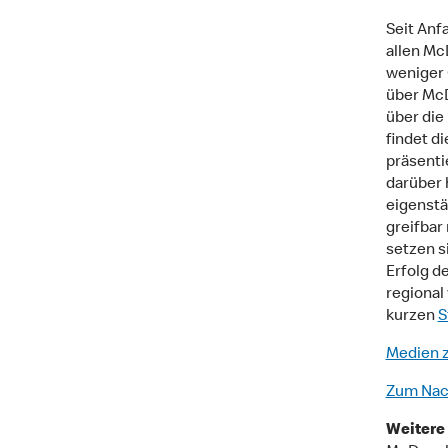
Seit Anf
allen Mc
weniger 
über McD
über die
findet d
präsenti
darüber 
eigenstä
greifbar
setzen s
Erfolg d
regional
kurzen
S
Medien 
Zum Nac
Weitere 