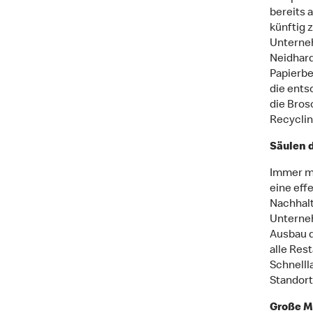
bereits 
künftig 
Unterneh
Neidhard
Papierbe
die ents
die Bros
Recyclin
Säulen 
Immer m
eine eff
Nachhalt
Unterneh
Ausbau d
alle Res
Schnelll
Standort
Große Ma