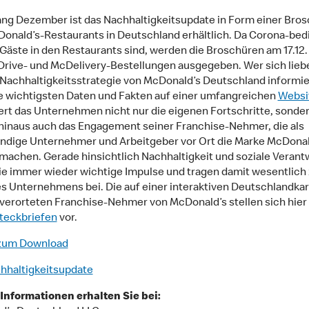
ang Dezember ist das Nachhaltigkeitsupdate in Form einer Bros
Donald’s-Restaurants in Deutschland erhältlich. Da Corona-bed
Gäste in den Restaurants sind, werden die Broschüren am 17.12.
rive- und McDelivery-Bestellungen ausgegeben. Wer sich liebe
 Nachhaltigkeitsstrategie von McDonald’s Deutschland informier
ie wichtigsten Daten und Fakten auf einer umfangreichen
Websi
ert das Unternehmen nicht nur die eigenen Fortschritte, sonde
hinaus auch das Engagement seiner Franchise-Nehmer, die als
ndige Unternehmer und Arbeitgeber vor Ort die Marke McDonal
 machen. Gerade hinsichtlich Nachhaltigkeit und soziale Veran
ie immer wieder wichtige Impulse und tragen damit wesentlich
es Unternehmens bei. Die auf einer interaktiven Deutschlandkar
 verorteten Franchise-Nehmer von McDonald’s stellen sich hier 
teckbriefen
vor.
zum Download
hhaltigkeitsupdate
Informationen erhalten Sie bei: