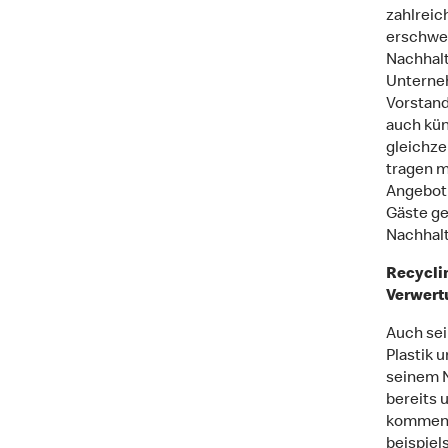
zahlreic
erschwer
Nachhalt
Unterneh
Vorstand
auch kün
gleichze
tragen m
Angebot 
Gäste ge
Nachhalt
Recycli
Verwer
Auch sei
Plastik 
seinem 
bereits 
kommende
beispiel