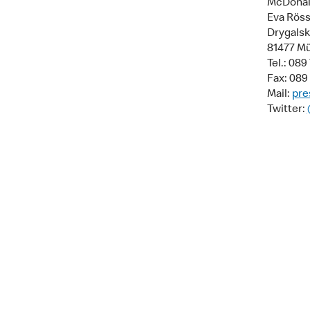
McDonal
Eva Röss
Drygalski
81477 M
Tel.: 08
Fax: 089
Mail:
pre
Twitter: