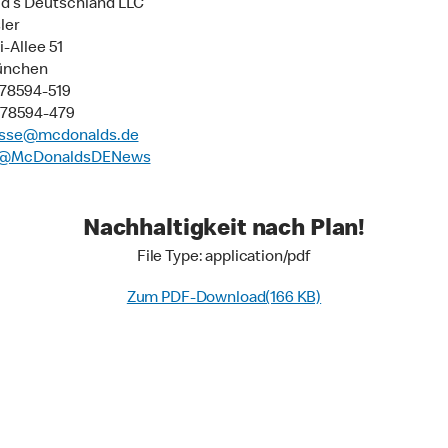
d’s Deutschland LLC
ler
-Allee 51
ünchen
9 78594-519
 78594-479
sse@mcdonalds.de
@McDonaldsDENews
Nachhaltigkeit nach Plan!
File Type: application/pdf
Zum PDF-Download(166 KB)