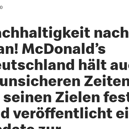
20
chhaltigkeit nach
an! McDonald’s
utschland hält a
 unsicheren Zeite
 seinen Zielen fes
d veröffentlicht e