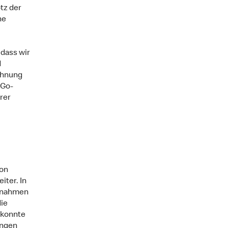
tz der
ne
 dass wir
d
chnung
-Go-
rer
von
iter. In
aßnahmen
ie
 konnte
ungen