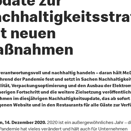
date zur
chhaltigkeitsstra
t neuen
aßnahmen
verantwortungsvoll und nachhaltig handeln – daran hält Mc
hrend der Pandemie fest und setzt in Sachen Nachhaltigkeit
lität, Verpackungsoptimierung und den Ausbau der Elektromo
erigen Fortschritt und die weitere Zielsetzung veröffentlich
hmen im diesjährigen Nachhaltigkeitsupdate, das ab sofort 
genen Website und in den Restaurants für alle Gäste zur Ver
, 14. Dezember 2020.
2020 ist ein außergewöhnliches Jahr – d
andemie hat vieles verändert und hält auch für Unternehmen