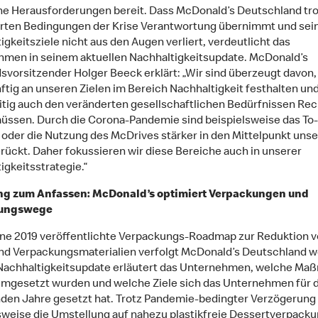
he Herausforderungen bereit. Dass McDonald’s Deutschland tro
ten Bedingungen der Krise Verantwortung übernimmt und sei
igkeitsziele nicht aus den Augen verliert, verdeutlicht das
men in seinem aktuellen Nachhaltigkeitsupdate. McDonald’s
svorsitzender Holger Beeck erklärt: „Wir sind überzeugt davon,
ftig an unseren Zielen im Bereich Nachhaltigkeit festhalten un
itig auch den veränderten gesellschaftlichen Bedürfnissen Re
üssen. Durch die Corona-Pandemie sind beispielsweise das To
oder die Nutzung des McDrives stärker in den Mittelpunkt unse
rückt. Daher fokussieren wir diese Bereiche auch in unserer
igkeitsstrategie.“
ng zum Anfassen: McDonald’s optimiert Verpackungen und
tungswege
ne 2019 veröffentlichte Verpackungs-Roadmap zur Reduktion 
und Verpackungsmaterialien verfolgt McDonald’s Deutschland we
Nachhaltigkeitsupdate erläutert das Unternehmen, welche M
umgesetzt wurden und welche Ziele sich das Unternehmen für d
n Jahre gesetzt hat. Trotz Pandemie-bedingter Verzögerung
sweise die Umstellung auf nahezu plastikfreie Dessertverpack