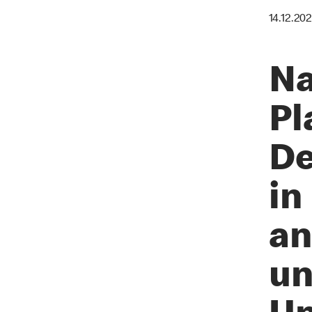
14.12.20
Na
Pl
De
in
an
un