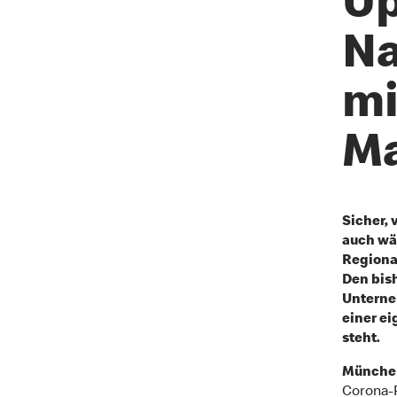
Up
Na
mi
M
Sicher, 
auch wä
Regiona
Den bish
Unterne
einer ei
steht.
München
Corona-P