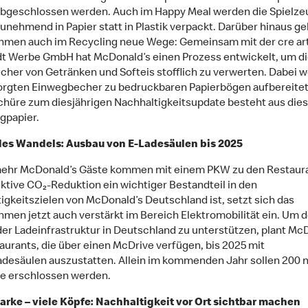
abgeschlossen werden. Auch im Happy Meal werden die Spielze
zunehmend in Papier statt in Plastik verpackt. Darüber hinaus ge
men auch im Recycling neue Wege: Gemeinsam mit der cre ar
t Werbe GmbH hat McDonald’s einen Prozess entwickelt, um di
cher von Getränken und Softeis stofflich zu verwerten. Dabei 
orgten Einwegbecher zu bedruckbaren Papierbögen aufbereitet
chüre zum diesjährigen Nachhaltigkeitsupdate besteht aus die
gpapier.
des Wandels: Ausbau von E-Ladesäulen bis 2025
ehr McDonald’s Gäste kommen mit einem PKW zu den Restaura
ektive CO₂-Reduktion ein wichtiger Bestandteil in den
igkeitszielen von McDonald’s Deutschland ist, setzt sich das
men jetzt auch verstärkt im Bereich Elektromobilität ein. Um 
er Ladeinfrastruktur in Deutschland zu unterstützen, plant Mc
taurants, die über einen McDrive verfügen, bis 2025 mit
adesäulen auszustatten. Allein im kommenden Jahr sollen 200 
e erschlossen werden.
rke – viele Köpfe: Nachhaltigkeit vor Ort sichtbar machen