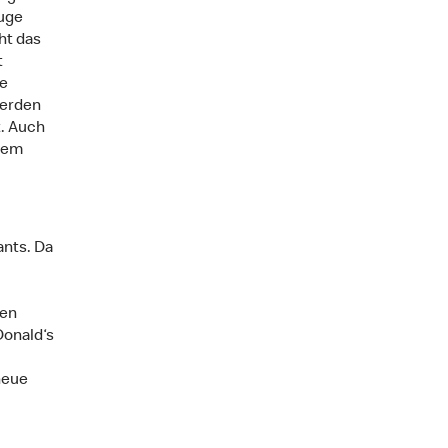
uge
ht das
t
e
werden
. Auch
sem
nts. Da
den
Donald‘s
neue