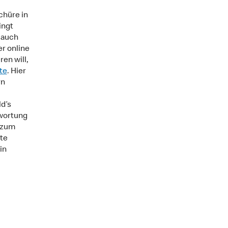
chüre in
ingt
 auch
r online
en will,
te
. Hier
rn
d’s
twortung
 zum
te
in