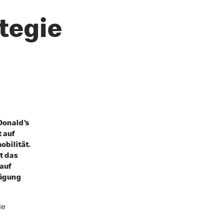
tegie
Donald’s
 auf
bilität.
t das
auf
fügung
ie