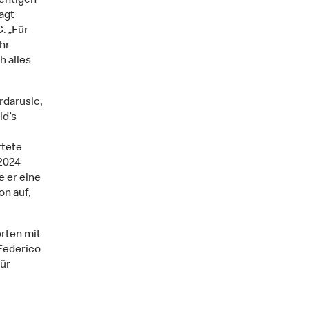
ichtigen
agt
. „Für
hr
h alles
rdarusic,
ld’s
rtete
 2024
e er eine
on auf,
erten mit
Federico
für