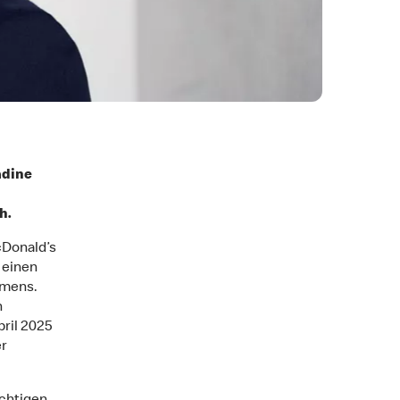
adine
h.
cDonald’s
 einen
hmens.
n
ril 2025
er