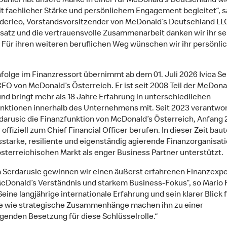
Dániel hat unsere Marke in einer für McDonald’s Deutschland w
t fachlicher Stärke und persönlichem Engagement begleitet“, s
derico, Vorstandsvorsitzender von McDonald’s Deutschland LLC
nsatz und die vertrauensvolle Zusammenarbeit danken wir ihr se
. Für ihren weiteren beruflichen Weg wünschen wir ihr persönlic
folge im Finanzressort übernimmt ab dem 01. Juli 2026 Ivica Se
CFO von McDonald’s Österreich. Er ist seit 2008 Teil der McDona
und bringt mehr als 18 Jahre Erfahrung in unterschiedlichen
nktionen innerhalb des Unternehmens mit. Seit 2023 verantwo
rdarusic die Finanzfunktion von McDonald’s Österreich, Anfang
offiziell zum Chief Financial Officer berufen. In dieser Zeit baut
sstarke, resiliente und eigenständig agierende Finanzorganisati
österreichischen Markt als enger Business Partner unterstützt.
ca Serdarusic gewinnen wir einen äußerst erfahrenen Finanzexp
cDonald’s Verständnis und starkem Business-Fokus“, so Mario 
Seine langjährige internationale Erfahrung und sein klarer Blick 
e wie strategische Zusammenhänge machen ihn zu einer
genden Besetzung für diese Schlüsselrolle.“