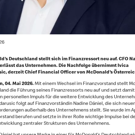
26
’s Deutschland stellt sich im Finanzressort neu auf. CFO N
verlässt das Unternehmen. Die Nachfolge übernimmt Ivica
ic, derzeit Chief Financial Officer von McDonald’s Österreic
, 04. Mai 2026.
Mit einem Wechsel im Finanzvorstand stellt M
and die Führung seines Finanzressorts neu auf und setzt damit
n personellen Impuls für die weitere Entwicklung des Unterne
rdarusic folgt auf Finanzvorständin Nadine Dániel, die sich neue
rderungen außerhalb des Unternehmens stellt. Sie wurde im Ap
orstand berufen und setzte in ihrer Rolle wichtige Impulse bei d
twicklung zentraler Strukturen des Unternehmens.