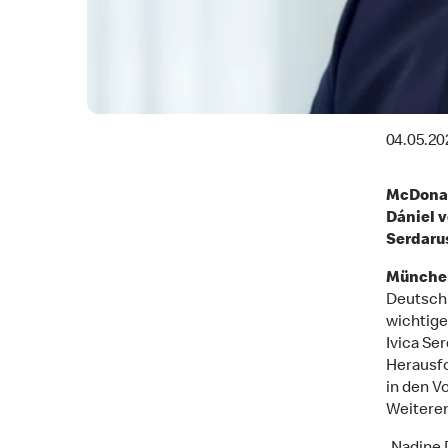
04.05.20
McDonald
Dániel 
Serdarus
München
Deutschl
wichtige
Ivica Se
Herausfo
in den V
Weiteren