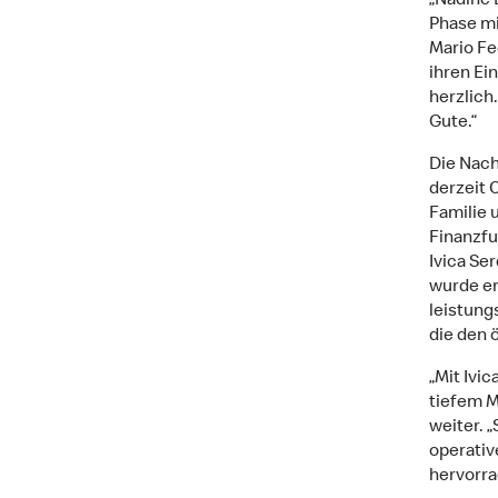
„Nadine 
Phase mi
Mario Fe
ihren Ei
herzlich
Gute.“
Die Nach
derzeit 
Familie 
Finanzfu
Ivica Se
wurde er 
leistung
die den 
„Mit Ivi
tiefem M
weiter. „
operativ
hervorra