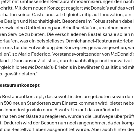
 jetzt mit umfassenden Restaurantmodernisierungen den näc
chritt. Mit dem neuen Konzept reagiert McDonald’s auf das ver
rhalten seiner Gäste und setzt gleichzeitig auf Innovation, ein
 Design und Nachhaltigkeit. Besonders im Fokus stehen dabei 
 sowie eine Optimierung von Arbeitsabläufen, um einen noch
ren Service zu bieten. Die verschiedenen Bestellkanäle sollen n
erlaufen, was ein beispielloses Omnichannel-Restauranterlebni
en uns für die Entwicklung des Konzeptes genau angesehen, w
ollen“, so Mario Federico, Vorstandsvorsitzender von McDonald’
and. „Denn unser Ziel ist es, durch nachhaltige und innovative 
rgleichliches McDonald’s-Erlebnis in bewährter Qualität und m
zu gewährleisten.“
estaurantkonzept
 Restaurantkonzept, das sowohl in den umgebauten sowie den
n 500 neuen Standorten zum Einsatz kommen wird, bietet neb
 Innendesign viele neue Assets. Um auf das veränderte
erhalten der Gäste zu reagieren, wurden die Laufwege überprüf
t. Dadurch wird der Besuch nun noch angenehmer, da der komp
uf die Bestellvorlieben ausgerichtet wurde. Aber auch hinter d