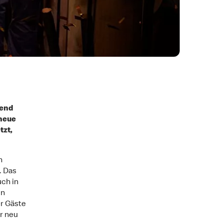
send
 neue
tzt,
n
. Das
uch in
in
r Gäste
r neu