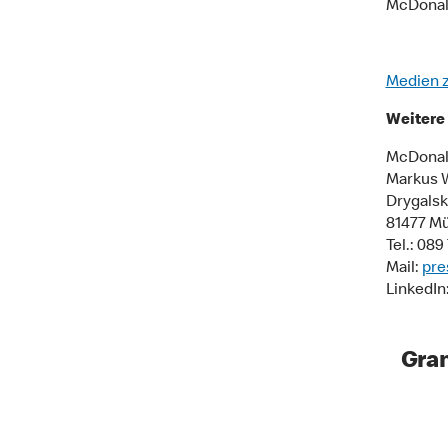
McDonal
Medien 
Weitere 
McDonal
Markus 
Drygalski
81477 M
Tel.: 08
Mail:
pre
LinkedIn
Gran