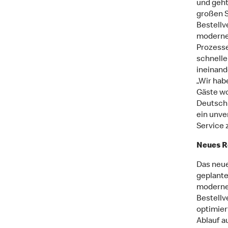
und geht
großen S
Bestellve
modernes
Prozesse
schnelle
ineinand
„Wir hab
Gäste w
Deutschl
ein unve
Service 
Neues R
Das neue
geplante
modernen
Bestellv
optimier
Ablauf a