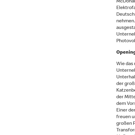
McDonald
Elektrof
Deutschl
nehmen. 
ausgesta
Unterneh
Photovol
Opening 
Wie das 
Unterneh
Unterhal
der große
Katzenbe
der Mitt
dem Vors
Einer de
freuen u
großen P
Transfor