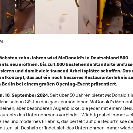
24
nächsten zehn Jahren wird McDonald’s in Deutschland 500
nts neu eröffnen, bis zu 1.000 bestehende Standorte umfas
ieren und damit viele tausend Arbeitsplätze schaffen. Das
ntkonzept, das auf ein noch besseres Restauranterlebnis se
 Berlin bei einem großen Opening-Event präsentiert.
, 10. September 2024.
Seit über 50 Jahren bietet McDonald’s i
and seinen Gästen den ganz persönlichen McDonald’s Moment
 kleinen, aber besonderen Augenblicke, die jeder mit einem Bes
aurants des Unternehmens verbindet. Wichtig dabei immer – e
̈ßes und modernes Erlebnis, das perfekt auf die Bedürfnisse de
itten ist. Deshalb erfindet sich das Unternehmen immer wiede