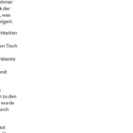
nehmer
k der
n, was
igert.
chkeiten
en Tisch
Ambiente
 mit
n
n zu den
t wurde
durch
aut