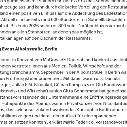
’s gemeinsam mit seinem Partner EWE Go das Schnellladenetz 
ahrzeuge aus und kann durch die breite Verteilung der Restauran
and einen positiven Einfluss auf die Abdeckung des Ladestati
Aktuell sind bereits rund 600 Standorte mit Schnellladesäulen
ttet. Bis Ende 2026 sollen es 800 sein. Darüber hinaus verbaut 
men an allen Standorten, an denen das möglich ist,
taikanlagen auf den Dächern der Restaurants.
Event Alboinstraße, Berlin
neueste Konzept von McDonald’s Deutschland konkret aussieht,
men Vertreter:innen aus Medien, Politik, Wirtschaft und der
tungsbranche am 9. September in der Alboinstraße in Berlin wa
n Eröffnungsfeier präsentiert. Mit dabei waren u. a. Daniela
rger, Julian F.M. Stoeckel, Gülcan Kamps u.v.m. Die Bundesvor
elstands- und Wirtschaftsunion Gitta Connemann hat gemeins
tandsvorsitzenden des Unternehmens eine Eröffnungsrede ge
r Höhepunkte des Abends war ein Privatkonzert von Nico Santos
ns, dass wir unser zukunftsweisendes Konzept in Berlin einem 
ublikum zeigen und damit den Auftakt für eine spannende
mation setzen konnten“, erklärt Mario Federico, Vorstandsvors