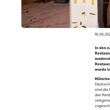
10.09.20
In den 
Restaura
modernis
Restaura
wurde in
München
Deutschl
sind die
den Rest
zeitgema
zugeschn