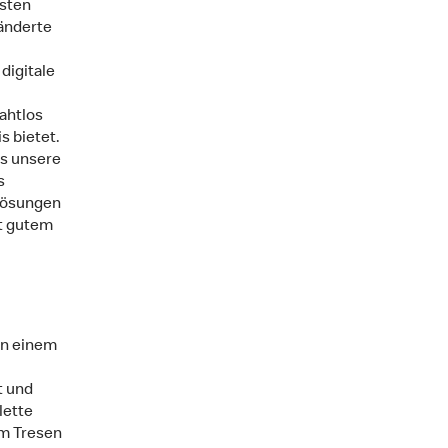
hsten
änderte
digitale
ahtlos
s bietet.
as unsere
s
Lösungen
it gutem
en einem
t und
lette
em Tresen