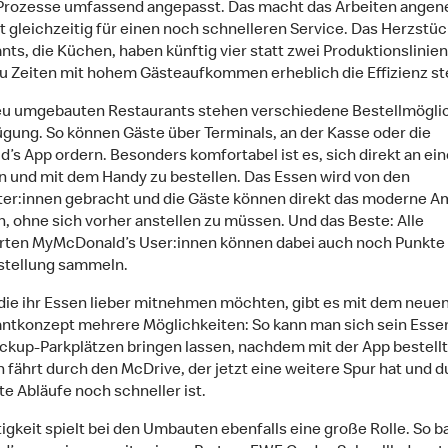
Prozesse umfassend angepasst. Das macht das Arbeiten ange
t gleichzeitig für einen noch schnelleren Service. Das Herzstüc
ts, die Küchen, haben künftig vier statt zwei Produktionslinie
u Zeiten mit hohem Gästeaufkommen erheblich die Effizienz ste
eu umgebauten Restaurants stehen verschiedene Bestellmögli
̈gung. So können Gäste über Terminals, an der Kasse oder die
’s App ordern. Besonders komfortabel ist es, sich direkt an ein
n und mit dem Handy zu bestellen. Das Essen wird von den
ter:innen gebracht und die Gäste können direkt das moderne 
, ohne sich vorher anstellen zu müssen. Und das Beste: Alle
erten MyMcDonald’s User:innen können dabei auch noch Punkte
stellung sammeln.
e, die ihr Essen lieber mitnehmen möchten, gibt es mit dem neue
ntkonzept mehrere Möglichkeiten: So kann man sich sein Esse
ckup-Parkplätzen bringen lassen, nachdem mit der App bestell
 fährt durch den McDrive, der jetzt eine weitere Spur hat und 
e Abläufe noch schneller ist.
igkeit spielt bei den Umbauten ebenfalls eine große Rolle. So b