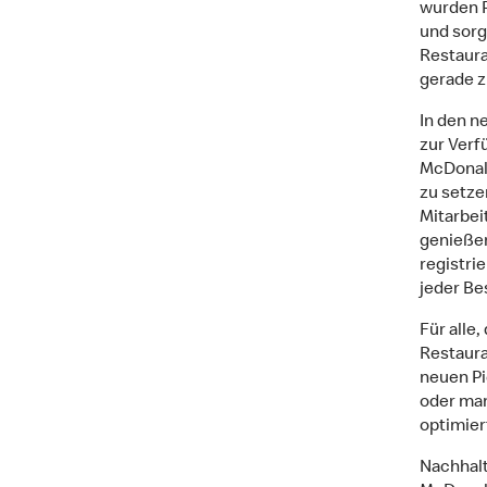
wurden 
und sorg
Restauran
gerade z
In den n
zur Verfu
McDonald
zu setze
Mitarbei
genießen
registri
jeder Be
Für all
Restaura
neuen Pi
oder man
optimiert
Nachhalt