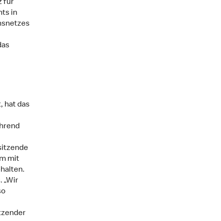
für
ts in
onsnetzes
das
 hat das
̈hrend
sitzende
am mit
halten.
. „Wir
so
itzender