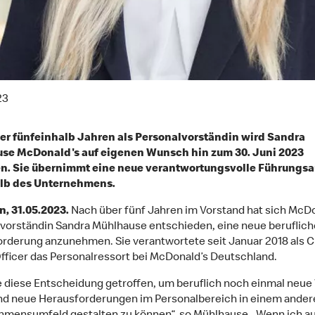
23
er fünfeinhalb Jahren als Personalvorständin wird Sandra
se McDonald's auf eigenen Wunsch hin zum 30. Juni 2023
en. Sie übernimmt eine neue verantwortungsvolle Führungs
lb des Unternehmens.
, 31.05.2023.
Nach über fünf Jahren im Vorstand hat sich McDo
vorständin Sandra Mühlhause entschieden, eine neue beruflich
rderung anzunehmen. Sie verantwortete seit Januar 2018 als C
fficer das Personalressort bei McDonald’s Deutschland.
e diese Entscheidung getroffen, um beruflich noch einmal neu
d neue Herausforderungen im Personalbereich in einem ander