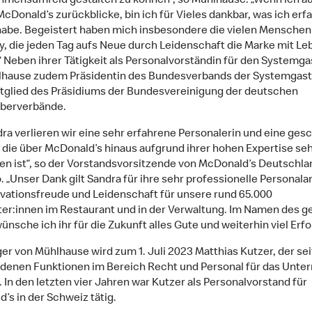
mensumfeld gestalten zu können“, so Mühlhause. „Wenn ich a
 McDonald’s zurückblicke, bin ich für Vieles dankbar, was ich erf
habe. Begeistert haben mich insbesondere die vielen Menschen
, die jeden Tag aufs Neue durch Leidenschaft die Marke mit Le
.“ Neben ihrer Tätigkeit als Personalvorständin für den System
lhause zudem Präsidentin des Bundesverbands der Systemgas
tglied des Präsidiums der Bundesvereinigung der deutschen
eberverbände.
dra verlieren wir eine sehr erfahrene Personalerin und eine ges
, die über McDonald’s hinaus aufgrund ihrer hohen Expertise se
n ist“, so der Vorstandsvorsitzende von McDonald’s Deutschla
. „Unser Dank gilt Sandra für ihre sehr professionelle Personalar
ovationsfreude und Leidenschaft für unsere rund 65.000
ter:innen im Restaurant und in der Verwaltung. Im Namen des 
nsche ich ihr für die Zukunft alles Gute und weiterhin viel Erfol
er von Mühlhause wird zum 1. Juli 2023 Matthias Kutzer, der sei
denen Funktionen im Bereich Recht und Personal für das Unt
. In den letzten vier Jahren war Kutzer als Personalvorstand für
’s in der Schweiz tätig.