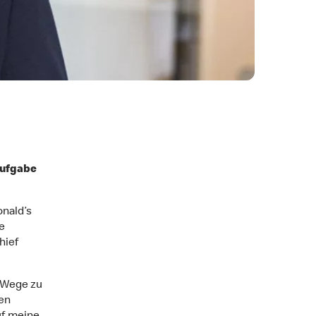
aufgabe
nald’s
e
hief
e Wege zu
en