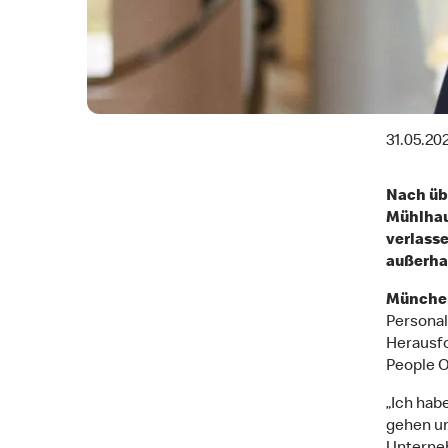
31.05.20
Nach üb
Mühlhau
verlass
außerha
München
Personal
Herausfo
People O
„Ich hab
gehen un