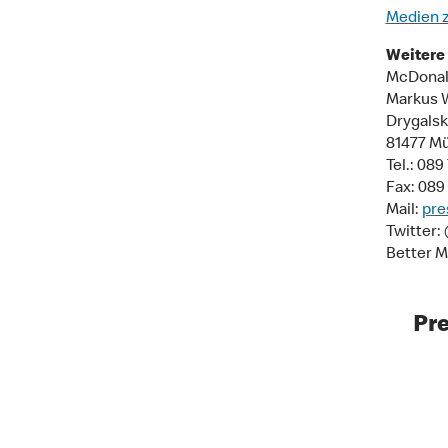
Medien 
Weitere 
McDonal
Markus 
Drygalski
81477 M
Tel.: 08
Fax: 089
Mail:
pr
Twitter
Better M
Pr