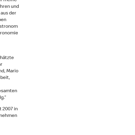
uf meine
ahren und
 aus der
ben
gastronom
tronomie
chätzte
hr
nd, Mario
beit,
gesamten
g.“
t 2007 in
ernehmen