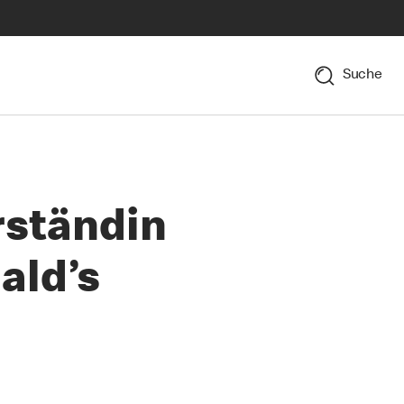
Suche
rständin
ald’s