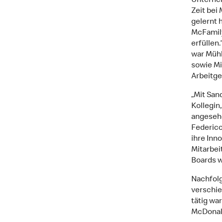
Unterneh
Zeit bei
gelernt 
McFamily
erfüllen
war Müh
sowie Mi
Arbeitg
„Mit San
Kollegin
angesehe
Federico
ihre Inn
Mitarbei
Boards wü
Nachfolg
verschie
tätig war
McDonald