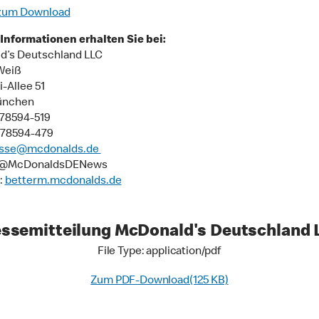
zum Download
Informationen erhalten Sie bei:
d’s Deutschland LLC
Weiß
-Allee 51
ünchen
9 78594-519
 78594-479
esse@mcdonalds.de
: @McDonaldsDENews
:
betterm.mcdonalds.de
essemitteilung McDonald's Deutschland 
File Type: application/pdf
Zum PDF-Download(125 KB)