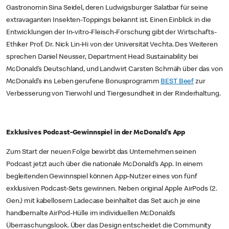
Gastronomin Sina Seidel, deren Ludwigsburger Salatbar für seine
extravaganten Insekten-Toppings bekannt ist. Einen Einblick in die
Entwicklungen der In-vitro-Fleisch-Forschung gibt der Wirtschafts-
Ethiker Prof. Dr. Nick Lin-Hi von der Universität Vechta. Des Weiteren
sprechen Daniel Neusser, Department Head Sustainability bei
McDonald’s Deutschland, und Landwirt Carsten Schmäh über das von
McDonald’s ins Leben gerufene Bonusprogramm
BEST Beef
zur
Verbesserung von Tierwohl und Tiergesundheit in der Rinderhaltung.
Exklusives Podcast-Gewinnspiel in der McDonald’s App
Zum Start der neuen Folge bewirbt das Unternehmen seinen
Podcast jetzt auch über die nationale McDonald’s App. In einem
begleitenden Gewinnspiel können App-Nutzer eines von fünf
exklusiven Podcast-Sets gewinnen. Neben original Apple AirPods (2.
Gen.) mit kabellosem Ladecase beinhaltet das Set auch je eine
handbemalte AirPod-Hülle im individuellen McDonald’s
Überraschungslook. Über das Design entscheidet die Community