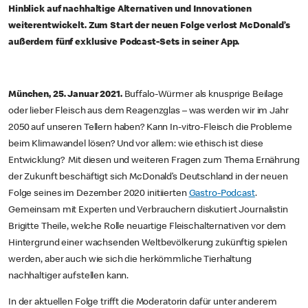
Hinblick auf nachhaltige Alternativen und Innovationen
weiterentwickelt. Zum Start der neuen Folge verlost McDonald’s
außerdem fünf exklusive Podcast-Sets in seiner App.
München, 25. Januar 2021.
Buffalo-Würmer als knusprige Beilage
oder lieber Fleisch aus dem Reagenzglas – was werden wir im Jahr
2050 auf unseren Tellern haben? Kann In-vitro-Fleisch die Probleme
beim Klimawandel lösen? Und vor allem: wie ethisch ist diese
Entwicklung? Mit diesen und weiteren Fragen zum Thema Ernährung
der Zukunft beschäftigt sich McDonald’s Deutschland in der neuen
Folge seines im Dezember 2020 initiierten
Gastro-Podcast
.
Gemeinsam mit Experten und Verbrauchern diskutiert Journalistin
Brigitte Theile, welche Rolle neuartige Fleischalternativen vor dem
Hintergrund einer wachsenden Weltbevölkerung zukünftig spielen
werden, aber auch wie sich die herkömmliche Tierhaltung
nachhaltiger aufstellen kann.
In der aktuellen Folge trifft die Moderatorin dafür unter anderem