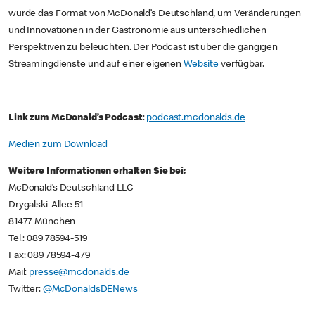
wurde das Format von McDonald’s Deutschland, um Veränderungen
und Innovationen in der Gastronomie aus unterschiedlichen
Perspektiven zu beleuchten. Der Podcast ist über die gängigen
Streamingdienste und auf einer eigenen
Website
verfügbar.
Link zum McDonald’s Podcast
:
podcast.mcdonalds.de
Medien zum Download
Weitere Informationen erhalten Sie bei:
McDonald’s Deutschland LLC
Drygalski-Allee 51
81477 München
Tel.: 089 78594-519
Fax: 089 78594-479
Mail:
presse@mcdonalds.de
Twitter:
@McDonaldsDENews