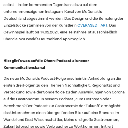
selbst – in den kommenden Tagen kann dazu auf dem
unternehmenseigenen Instagram-Kanal von McDonald’s
Deutschland abgestimmt werden. Das Design und die Bemalung der
Einzelstücke stammen von der Künstlerin
OVERASEDI_ART
. Das
Gewinnspiel läuft bis 14.02.2021, eine Teilnahme ist ausschließlich
über die McDonald’s Deutschland App möglich.
Hier gibt’s was auf die Ohren: Podcast als neuer
Kommunikationskanal
Die neue McDonald’s Podcast-Folge erscheint in Anknüpfung an die
ersten drei Folgen zu den Themen Nachhaltigkeit, Regionalität und
Verpackung sowie der Sonderfolge zu den Auswirkungen von Corona
auf die Gastronomie. In seinem Podcast „Zum Hierhören oder
Mitnehmen? Der Podcast zur Gastronomie der Zukunft“ ermöglicht
das Unternehmen einen übergreifenden Blick auf eine Branche im
Wandel und lässt Wissenschaftler, kleine und große Gastronomen,
Zukunftsforscher sowie Verbraucher zu Wort kommen. Initiiert