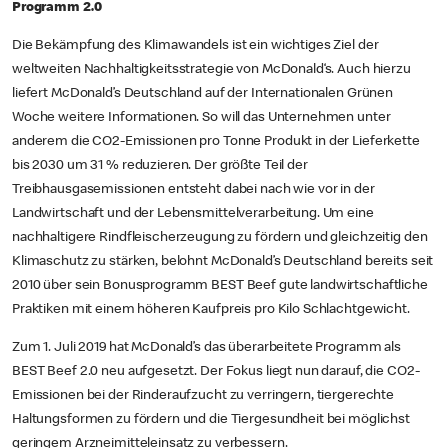
Programm 2.0
Die Bekämpfung des Klimawandels ist ein wichtiges Ziel der
weltweiten Nachhaltigkeitsstrategie von McDonald‘s. Auch hierzu
liefert McDonald’s Deutschland auf der Internationalen Grünen
Woche weitere Informationen. So will das Unternehmen unter
anderem die CO2-Emissionen pro Tonne Produkt in der Lieferkette
bis 2030 um 31 % reduzieren. Der größte Teil der
Treibhausgasemissionen entsteht dabei nach wie vor in der
Landwirtschaft und der Lebensmittelverarbeitung. Um eine
nachhaltigere Rindfleischerzeugung zu fördern und gleichzeitig den
Klimaschutz zu stärken, belohnt McDonald’s Deutschland bereits seit
2010 über sein Bonusprogramm BEST Beef gute landwirtschaftliche
Praktiken mit einem höheren Kaufpreis pro Kilo Schlachtgewicht.
Zum 1. Juli 2019 hat McDonald’s das überarbeitete Programm als
BEST Beef 2.0 neu aufgesetzt. Der Fokus liegt nun darauf, die CO2-
Emissionen bei der Rinderaufzucht zu verringern, tiergerechte
Haltungsformen zu fördern und die Tiergesundheit bei möglichst
geringem Arzneimitteleinsatz zu verbessern.