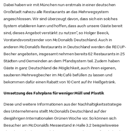
Dabei haben wir mit München nun erstmals in einer deutschen
Großstadt nahezu alle Restaurants an das Mehrwegsystem
angeschlossen. Wir sind überzeugt davon, dass sich ein solches
System etablieren kann und hoffen, dass auch unsere Gäste bereit
sind, dieses Angebot verstärkt zu nutzen“, so Holger Beeck,
Vorstandsvorsitzender von McDonald’s Deutschland. Auch in
anderen McDonald’s Restaurants in Deutschland werden die RECUP-
Becher angeboten, insgesamt nehmen bereits 62 Restaurants in 25
Städten und Gemeinden an dem Pfandsystem teil. Zudem haben
Gäste in ganz Deutschland die Möglichkeit, auch ihren eigenen,
sauberen Mehrwegbecher im McCafé befüllen zu lassen und
bekommen dafür einen Rabatt von 10 Cent auf ihr Heißgetränk.
Umsetzung des Fahrplans für weniger Müll und Plastik
Diese und weitere Informationen aus der Nachhaltigkeitsstrategie
des Unternehmens stellt McDonald’s Deutschland auf der
diesjährigen Internationalen Grünen Woche vor. So können sich
Besucher am McDonald’s Messestand in Halle 3.2 beispielsweise