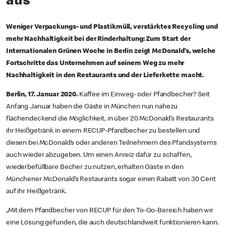
aus
Weniger Verpackungs- und Plastikmüll, verstärktes Recycling und
mehr Nachhaltigkeit bei der Rinderhaltung: Zum Start der
Internationalen Grünen Woche in Berlin zeigt McDonald’s, welche
Fortschritte das Unternehmen auf seinem Weg zu mehr
Nachhaltigkeit in den Restaurants und der Lieferkette macht.
Berlin, 17. Januar 2020.
Kaffee im Einweg- oder Pfandbecher? Seit
Anfang Januar haben die Gäste in München nun nahezu
flächendeckend die Möglichkeit, in über 20 McDonald’s Restaurants
ihr Heißgetränk in einem RECUP-Pfandbecher zu bestellen und
diesen bei McDonald’s oder anderen Teilnehmern des Pfandsystems
auch wieder abzugeben. Um einen Anreiz dafür zu schaffen,
wiederbefüllbare Becher zu nutzen, erhalten Gäste in den
Münchener McDonald’s Restaurants sogar einen Rabatt von 30 Cent
auf ihr Heißgetränk.
„Mit dem Pfandbecher von RECUP für den To-Go-Bereich haben wir
eine Lösung gefunden, die auch deutschlandweit funktionieren kann.