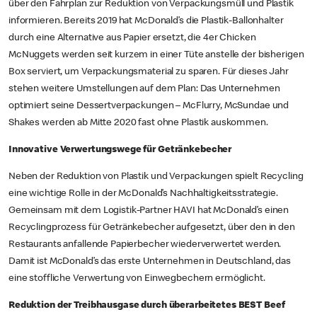
über den Fahrplan zur Reduktion von Verpackungsmüll und Plastik
informieren. Bereits 2019 hat McDonald’s die Plastik-Ballonhalter
durch eine Alternative aus Papier ersetzt, die 4er Chicken
McNuggets werden seit kurzem in einer Tüte anstelle der bisherigen
Box serviert, um Verpackungsmaterial zu sparen. Für dieses Jahr
stehen weitere Umstellungen auf dem Plan: Das Unternehmen
optimiert seine Dessertverpackungen – McFlurry, McSundae und
Shakes werden ab Mitte 2020 fast ohne Plastik auskommen.
Innovative Verwertungswege für Getränkebecher
Neben der Reduktion von Plastik und Verpackungen spielt Recycling
eine wichtige Rolle in der McDonald’s Nachhaltigkeitsstrategie.
Gemeinsam mit dem Logistik-Partner HAVI hat McDonald’s einen
Recyclingprozess für Getränkebecher aufgesetzt, über den in den
Restaurants anfallende Papierbecher wiederverwertet werden.
Damit ist McDonald’s das erste Unternehmen in Deutschland, das
eine stoffliche Verwertung von Einwegbechern ermöglicht.
Reduktion der Treibhausgase durch überarbeitetes BEST Beef