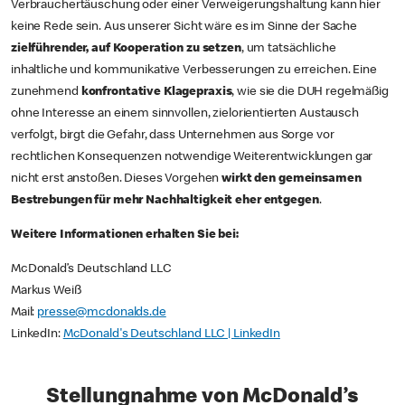
Verbrauchertäuschung oder einer Verweigerungshaltung kann hier
keine Rede sein. Aus unserer Sicht wäre es im Sinne der Sache
zielführender, auf Kooperation zu setzen
, um tatsächliche
inhaltliche und kommunikative Verbesserungen zu erreichen. Eine
zunehmend
konfrontative Klagepraxis
, wie sie die DUH regelmäßig
ohne Interesse an einem sinnvollen, zielorientierten Austausch
verfolgt, birgt die Gefahr, dass Unternehmen aus Sorge vor
rechtlichen Konsequenzen notwendige Weiterentwicklungen gar
nicht erst anstoßen. Dieses Vorgehen
wirkt den gemeinsamen
Bestrebungen für mehr Nachhaltigkeit eher entgegen
.
Weitere Informationen erhalten Sie bei:
McDonald’s Deutschland LLC
Markus Weiß
Mail:
presse@mcdonalds.de
LinkedIn:
McDonald's Deutschland LLC | LinkedIn
Stellungnahme von McDonald’s