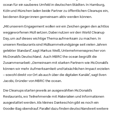
ocean für ein sauberes Umfeld in deutschen Städten. In Hamburg,
Köln und München laden beide Partner zu öffentlichen Cleanups ein,
bei denen Bürger:innen gemeinsam aktiv werden können.
„Mit unserem Engagement wollen wir ein Zeichen gegen den achtlos
weggeworfenen Müll setzen. Dabei nutzen wir den World Cleanup
Day, um auf dieses wichtige Thema aufmerksam zu machen. In
unseren Restaurants sind Müllsammelrundgänge seit vielen Jahren
gelebter Standard“, sagt Markus Weiß, Unternehmenssprecher von
McDonald’s Deutschland. Auch MBRC the ocean begrüßt die
Zusammenarbeit: „Gemeinsam mit starken Partnern wie McDonald’s
können wir mehr Aufmerksamkeit und tatsächlichen Impact erzielen
– sowohl direkt vor Ort als auch über die digitalen Kanäle“, sagt Sven
Jacobi, Gründer von MBRC the ocean.
Die Cleanups starten jeweils an ausgewählten McDonald’s
Restaurants, wo Teilnehmende mit Materialien und Informationen
ausgestattet werden. Als kleines Dankeschön gibt es noch ein
Goodie-Bag obendrauf. Parallel dazu finden deutschlandweit weitere