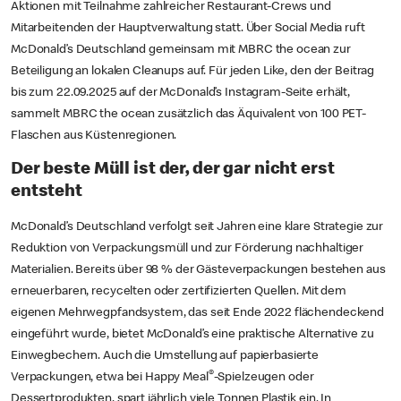
Aktionen mit Teilnahme zahlreicher Restaurant-Crews und
Mitarbeitenden der Hauptverwaltung statt. Über Social Media ruft
McDonald’s Deutschland gemeinsam mit MBRC the ocean zur
Beteiligung an lokalen Cleanups auf. Für jeden Like, den der Beitrag
bis zum 22.09.2025 auf der McDonald’s Instagram-Seite erhält,
sammelt MBRC the ocean zusätzlich das Äquivalent von 100 PET-
Flaschen aus Küstenregionen.
Der beste Müll ist der, der gar nicht erst
entsteht
McDonald’s Deutschland verfolgt seit Jahren eine klare Strategie zur
Reduktion von Verpackungsmüll und zur Förderung nachhaltiger
Materialien. Bereits über 98 % der Gästeverpackungen bestehen aus
erneuerbaren, recycelten oder zertifizierten Quellen. Mit dem
eigenen Mehrwegpfandsystem, das seit Ende 2022 flächendeckend
eingeführt wurde, bietet McDonald’s eine praktische Alternative zu
Einwegbechern. Auch die Umstellung auf papierbasierte
®
Verpackungen, etwa bei Happy Meal
-Spielzeugen oder
Dessertprodukten, spart jährlich viele Tonnen Plastik ein. In