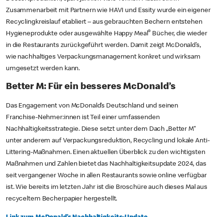
Zusammenarbeit mit Partnern wie HAVI und Essity wurde ein eigener
Recyclingkreislauf etabliert – aus gebrauchten Bechern entstehen
®
Hygieneprodukte oder ausgewählte Happy Meal
Bücher, die wieder
in die Restaurants zurückgeführt werden. Damit zeigt McDonald’s,
wie nachhaltiges Verpackungsmanagement konkret und wirksam
umgesetzt werden kann.
Better M: Für ein besseres McDonald’s
Das Engagement von McDonald’s Deutschland und seinen
Franchise-Nehmer:innen ist Teil einer umfassenden
Nachhaltigkeitsstrategie. Diese setzt unter dem Dach „Better M“
unter anderem auf Verpackungsreduktion, Recycling und lokale Anti-
Littering-Maßnahmen. Einen aktuellen Überblick zu den wichtigsten
Maßnahmen und Zahlen bietet das Nachhaltigkeitsupdate 2024, das
seit vergangener Woche in allen Restaurants sowie online verfügbar
ist. Wie bereits im letzten Jahr ist die Broschüre auch dieses Mal aus
recyceltem Becherpapier hergestellt.