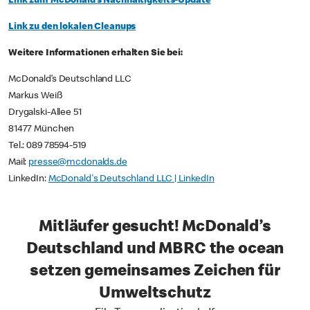
Link zum McDonald’s Nachhaltigkeits-Update
Link zu den lokalen Cleanups
Weitere Informationen erhalten Sie bei:
McDonald’s Deutschland LLC
Markus Weiß
Drygalski-Allee 51
81477 München
Tel.: 089 78594-519
Mail:
presse@mcdonalds.de
LinkedIn:
McDonald's Deutschland LLC | LinkedIn
Mitläufer gesucht! McDonald’s
Deutschland und MBRC the ocean
setzen gemeinsames Zeichen für
Umweltschutz