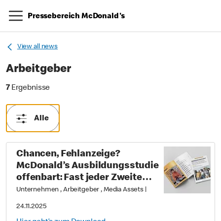
Pressebereich McDonald's
View all news
Arbeitgeber
7 Ergebnisse
7
Ergebnisse
Alle
Chancen, Fehlanzeige?
McDonald’s Ausbildungsstudie
offenbart: Fast jeder Zweite
glaubt nicht mehr an Aufstieg
Unternehmen , Arbeitgeber , Media Assets
|
durch Leistung
24.11.2025