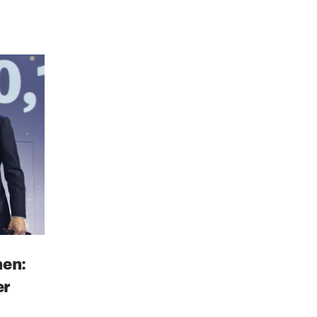
hen:
er