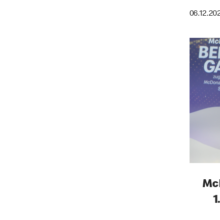
06.12.20
McD
1