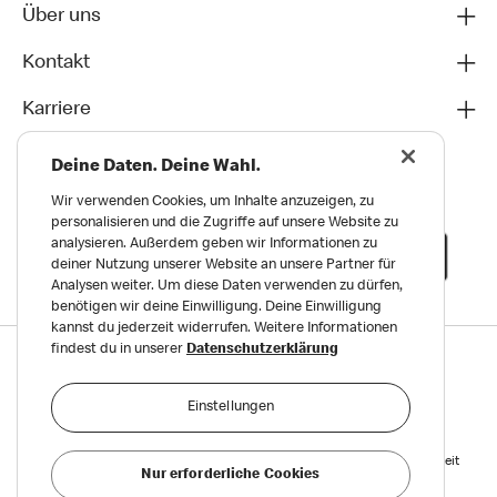
Über uns
Kontakt
Karriere
Deine Daten. Deine Wahl.
Wir verwenden Cookies, um Inhalte anzuzeigen, zu
personalisieren und die Zugriffe auf unsere Website zu
analysieren. Außerdem geben wir Informationen zu
deiner Nutzung unserer Website an unsere Partner für
Analysen weiter. Um diese Daten verwenden zu dürfen,
benötigen wir deine Einwilligung. Deine Einwilligung
kannst du jederzeit widerrufen. Weitere Informationen
findest du in unserer
Datenschutzerklärung
Datenschutz
Impressum und Nutzungs­bedingungen
Einstellungen
Meldungen zu Menschen- und Umweltrechten
Reports on Human and Environmental Rights
Erklärung zur Barrierefreiheit
Nur erforderliche Cookies